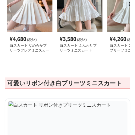
¥
4,680
¥
3,580
¥
4,260
(税込)
(税込)
(税込
白スカート なめらかプ
白スカート ふんわりプ
白スカート ス
リーツフレアミニスカー
リーツミニスカート
プリーツミニス
ト
可愛いリボン付き白プリーツミニスカート