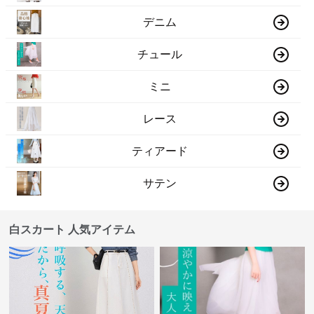
デニム
チュール
ミニ
レース
ティアード
サテン
白スカート 人気アイテム