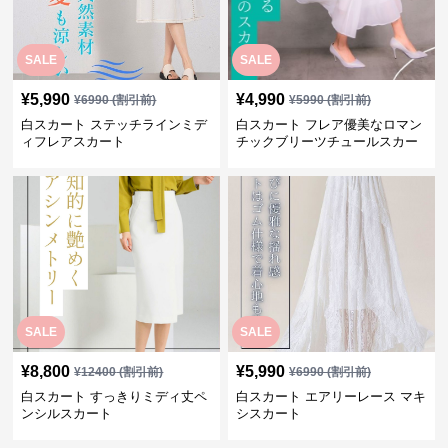
SALE
SALE
¥
5,990
¥
4,990
¥
6990
(割引前)
¥
5990
(割引前)
白スカート ステッチラインミデ
白スカート フレア優美なロマン
ィフレアスカート
チックブリーツチュールスカー
ト
SALE
SALE
¥
8,800
¥
5,990
¥
12400
(割引前)
¥
6990
(割引前)
白スカート すっきりミディ丈ペ
白スカート エアリーレース マキ
ンシルスカート
シスカート