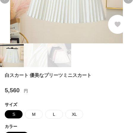
Previous slide
Ne
白スカート 優美なプリーツミニスカート
5,560
円
サイズ
S
M
L
XL
カラー