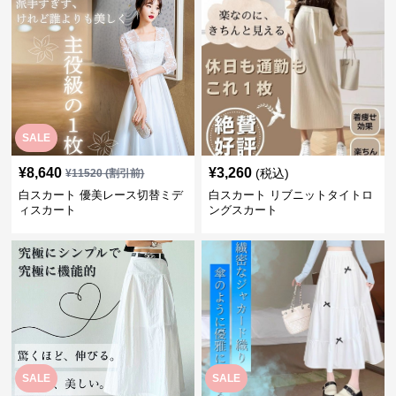
SALE
¥
8,640
¥
3,260
(税込)
¥
11520
(割引前)
白スカート 優美レース切替ミデ
白スカート リブニットタイトロ
ィスカート
ングスカート
SALE
SALE