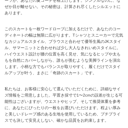
ーツが、あなたの夏コーデを格上げします。シンプルなのに、な
ぜか目が離せない。その秘密は、計算され尽くしたシルエットに
あります。
このスカートを一枚ワードローブに加えるだけで、あなたのコー
ディネートの幅は無限に広がります。Tシャツとスニーカーで元気
なカジュアルスタイル、ブラウスと合わせて優等生風のJKスタイ
ル、サマーニットと合わせれば少し大人なきれいめスタイルに。
ハイウエスト設計が腰の位置を高く見せ、気になるヒップや太も
もを自然にカバーしながら、誰もが羨むような美脚ラインを演出
します。小柄な方でもバランスが取りやすく、履くだけでスタイ
ルアップが叶う、まさに「奇跡のスカート」です。
私たちは、お客様に安心して選んでいただくために、詳細なサイ
ズ情報をご用意しました。平置き採寸で1〜2cmの誤差が生じる可
能性はございますが、ウエストやヒップ、そして推奨体重を参考
に、あなたにぴったりの一枚をお選びいただけます。程よい厚み
と美しいドレープ感のある生地を使用しているため、プチプライ
スでも決して安見えしない、確かな品質をお約束します。