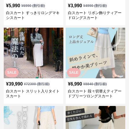
¥
5,990
¥
3,990
¥
6990
(割引前)
¥
4990
(割引前)
白スカート すっきりロングマキ
白スカート リボン飾りティアー
シスカート
ドロングスカート
SALE
SALE
¥
39,990
¥
6,990
¥
72300
(割引前)
¥
8840
(割引前)
白スカート スリット入りタイト
白スカート 段々切替えティアー
スカート
ドプリーツロングスカート