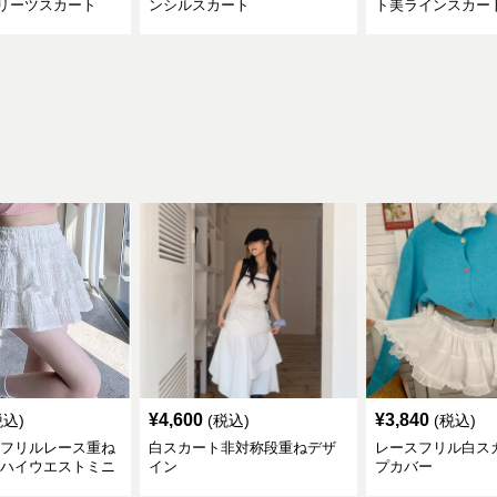
リーツスカート
ンシルスカート
ト美ラインスカー
¥
4,600
¥
3,840
税込)
(税込)
(税込)
 フリルレース重ね
白スカート非対称段重ねデザ
レースフリル白ス
 ハイウエストミニ
イン
プカバー