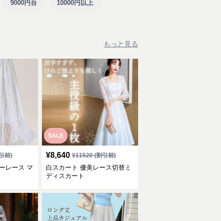
9000円台
10000円以上
もっと見る
SALE
¥
8,640
引前)
¥
11520
(割引前)
ーレース マ
白スカート 優美レース切替ミ
ディスカート