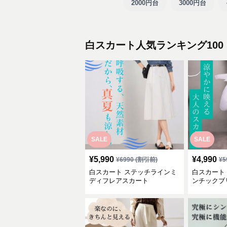
2000円台
3000円台
白スカート人気ランキング100
SALE
SALE
¥
5,990
¥
4,990
¥
6990
(割引前)
¥
5
白スカート ステッチラインミ
白スカート
ディフレアスカート
ンチックブ
カート