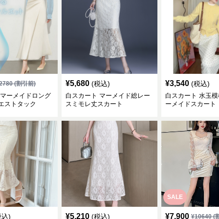
¥
5,680
¥
3,540
(税込)
(税込)
2780
(割引前)
 マーメイドロング
白スカート マーメイド総レー
白スカート 水玉
エストタック
スミモレ丈スカート
ーメイドスカート
SALE
¥
5,210
¥
7,900
税込)
(税込)
¥
10640
(