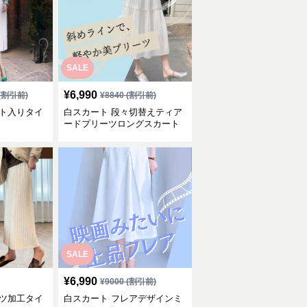
SALE
¥
6,990
(割引前)
¥
8840
(割引前)
ット入りタイ
白スカート 段々切替えティア
ードプリーツロングスカート
SALE
¥
6,990
¥
9000
(割引前)
ーツ加工タイ
白スカート フレアデザインミ