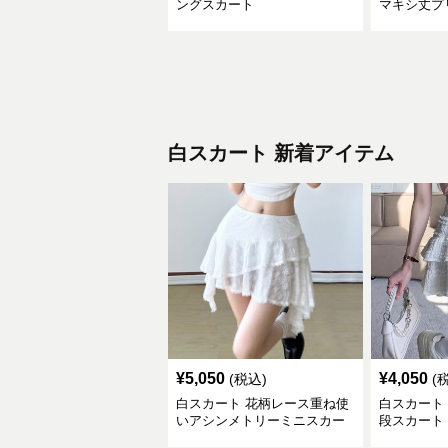
ングスカート
マキシ丈プ
白スカート 新着アイテム
¥
5,050
¥
4,050
(税込)
(
白スカート 花柄レース重ね使
白スカート
いアシンメトリーミニスカー
段スカート
ト