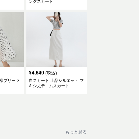
ングスカート
¥
4,640
(税込)
模様プリーツ
白スカート 上品シルエット マ
キシ丈デニムスカート
もっと見る