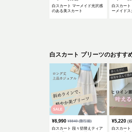
白スカート マーメイド光沢感
白スカート
のある美スカート
ーメイドス
白スカート
プリーツ
のおすす
SALE
¥
6,990
¥
5,220
(
¥
8840
(割引前)
白スカート 段々切替えティア
白スカート