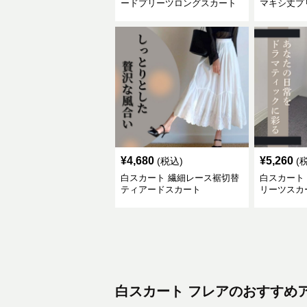
ードプリーツロングスカート
マキシ丈プ
¥
4,680
¥
5,260
(税込)
(
白スカート 繊細レース裾切替
白スカート
ティアードスカート
リーツスカ
白スカート
フレア
のおすすめ