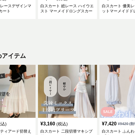
 レースデザインマ
白スカート 総レース ハイウエ
白スカート 優美
カート
スト マーメイドロングスカー
ットマーメイドド
ト
めアイテム
SALE
¥
3,160
¥
7,420
税込)
(税込)
¥
9420
(割
 ティアード切替え
白スカート 二段切替マキシプ
白スカート ふん