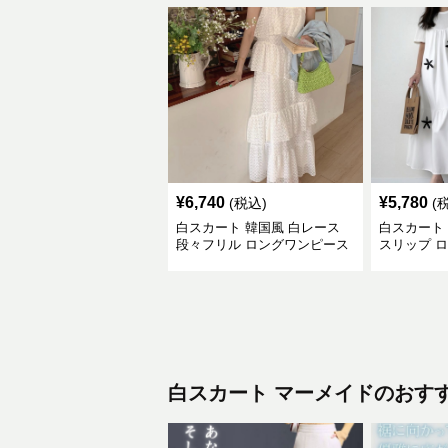
¥
6,740
¥
5,780
(税込)
(
白スカート 韓国風 白レース
白スカート
段々フリル ロングワンピース
スリップ 
白スカート
マーメイド
のおす