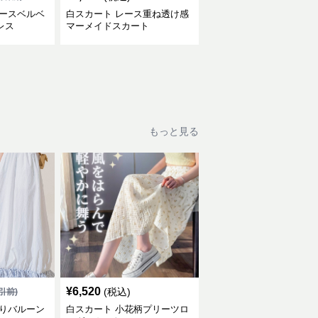
レースベルベ
白スカート レース重ね透け感
レス
マーメイドスカート
もっと見る
¥
6,520
(税込)
引前)
わりバルーン
白スカート 小花柄プリーツロ