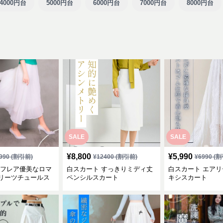
4000円台
5000円台
6000円台
7000円台
8000円台
SALE
SALE
¥
8,800
¥
5,990
990
(割引前)
¥
12400
(割引前)
¥
6990
(割
 フレア優美なロマ
白スカート すっきりミディ丈
白スカート エアリ
リーツチュールス
ペンシルスカート
キシスカート