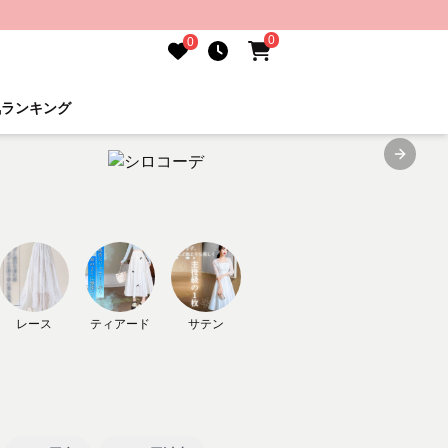
0
0
気ランキング
Next sl
レース
ティアード
サテン