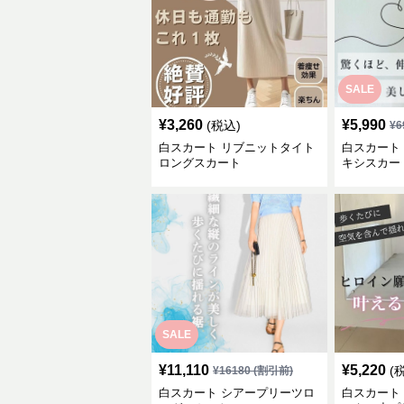
SALE
¥
3,260
¥
5,990
(税込)
¥
6
白スカート リブニットタイト
白スカート
ロングスカート
キシスカー
SALE
¥
11,110
¥
5,220
(
¥
16180
(割引前)
白スカート シアープリーツロ
白スカート