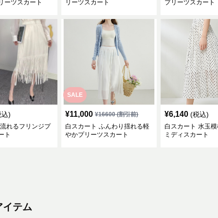
リーツスカート
リーツスカート
プリーツスカート
SALE
¥
11,000
¥
6,140
税込)
(税込)
¥
16600
(割引前)
 流れるフリンジプ
白スカート ふんわり揺れる軽
白スカート 水玉
ート
やかプリーツスカート
ミディスカート
アイテム