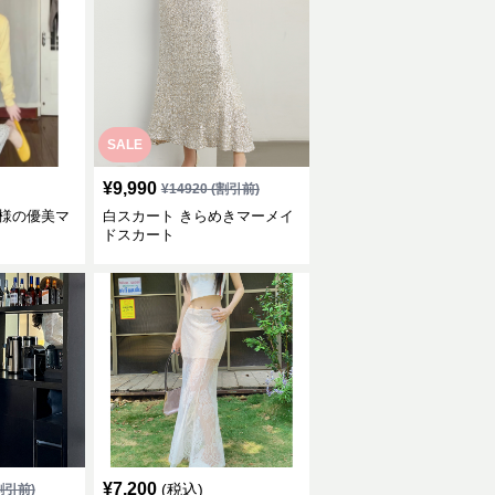
SALE
¥
9,990
¥
14920
(割引前)
模様の優美マ
白スカート きらめきマーメイ
ドスカート
¥
7,200
(税込)
割引前)