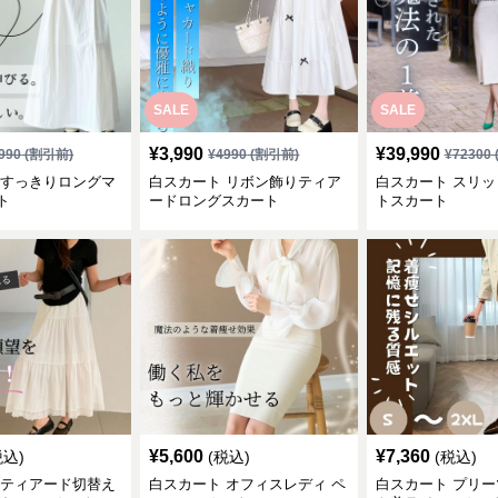
SALE
SALE
¥
3,990
¥
39,990
990
(割引前)
¥
4990
(割引前)
¥
72300
 すっきりロングマ
白スカート リボン飾りティア
白スカート スリ
ト
ードロングスカート
トスカート
¥
5,600
¥
7,360
税込)
(税込)
(税込)
 ティアード切替え
白スカート オフィスレディ ペ
白スカート プリ