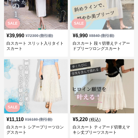
SALE
SALE
¥
39,990
¥
6,990
¥
72300
(割引前)
¥
8840
(割引前)
白スカート スリット入りタイト
白スカート 段々切替えティアー
スカート
ドプリーツロングスカート
SALE
¥
11,110
¥
5,220
(税込)
¥
16180
(割引前)
白スカート シアープリーツロン
白スカート ティアード切替えマ
グスカート
キシ丈プリーツスカート