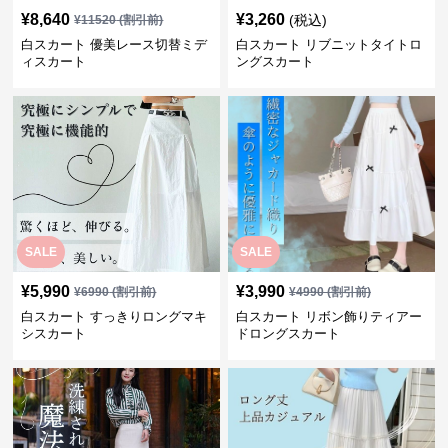
¥
8,640
¥
3,260
(税込)
¥
11520
(割引前)
白スカート 優美レース切替ミデ
白スカート リブニットタイトロ
ィスカート
ングスカート
SALE
SALE
¥
5,990
¥
3,990
¥
6990
(割引前)
¥
4990
(割引前)
白スカート すっきりロングマキ
白スカート リボン飾りティアー
シスカート
ドロングスカート