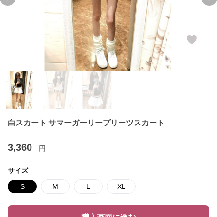
Previous slide
Ne
白スカート サマーガーリープリーツスカート
3,360
円
サイズ
S
M
L
XL