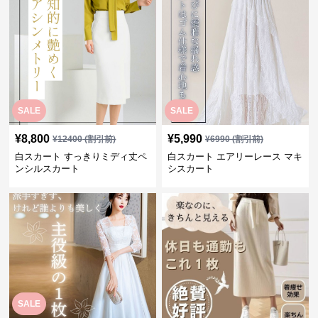
SALE
SALE
¥
8,800
¥
5,990
¥
12400
(割引前)
¥
6990
(割引前)
白スカート すっきりミディ丈ペ
白スカート エアリーレース マキ
ンシルスカート
シスカート
SALE