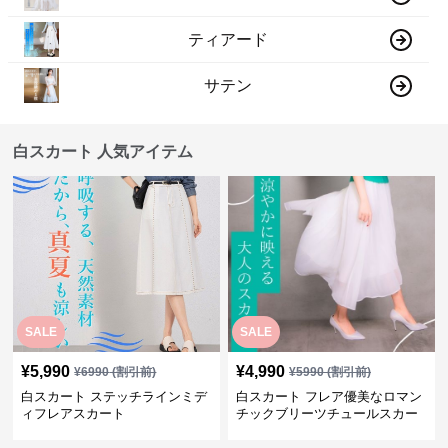
ティアード
サテン
白スカート 人気アイテム
SALE
SALE
¥
5,990
¥
4,990
¥
6990
(割引前)
¥
5990
(割引前)
白スカート ステッチラインミデ
白スカート フレア優美なロマン
ィフレアスカート
チックブリーツチュールスカー
ト