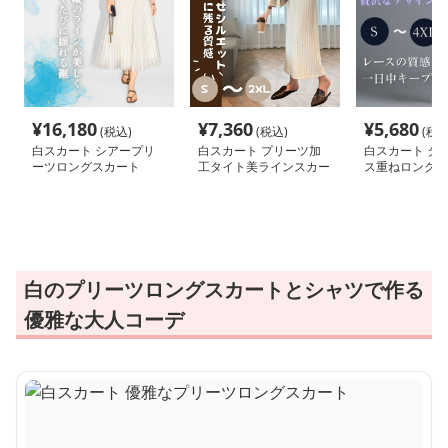
¥
16,180
¥
7,360
¥
5,680
(税込)
(税込)
(税込
白スカート シアープリ
白スカート プリーツ加
白スカート タ
ーツロングスカート
工タイト美ラインスカー
ス重ねロングス
ト
白のプリーツロングスカートとシャツで作る
優雅な大人コーデ