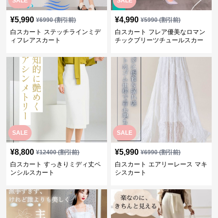
SALE
SALE
¥
5,990
¥
4,990
¥
6990
(割引前)
¥
5990
(割引前)
白スカート ステッチラインミデ
白スカート フレア優美なロマン
ィフレアスカート
チックブリーツチュールスカー
ト
SALE
SALE
¥
8,800
¥
5,990
¥
12400
(割引前)
¥
6990
(割引前)
白スカート すっきりミディ丈ペ
白スカート エアリーレース マキ
ンシルスカート
シスカート