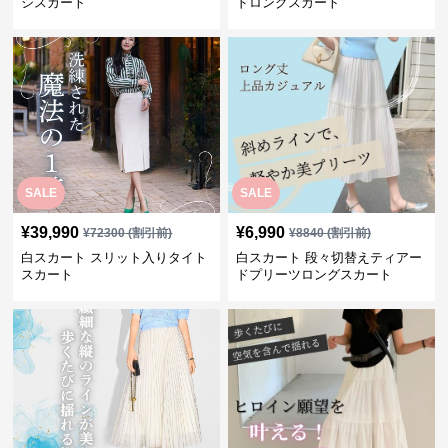
シスカート
ドロングスカート
SALE
SALE
¥
39,990
¥
6,990
¥
72300
(割引前)
¥
8840
(割引前)
白スカート スリット入りタイト
白スカート 段々切替えティアー
スカート
ドプリーツロングスカート