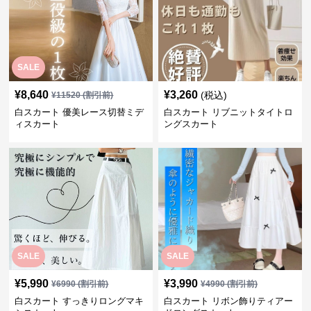
SALE
¥
8,640
¥
3,260
(税込)
¥
11520
(割引前)
白スカート 優美レース切替ミデ
白スカート リブニットタイトロ
ィスカート
ングスカート
SALE
SALE
¥
5,990
¥
3,990
¥
6990
(割引前)
¥
4990
(割引前)
白スカート すっきりロングマキ
白スカート リボン飾りティアー