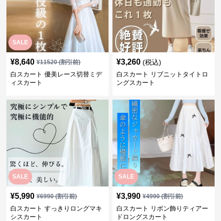
SALE
¥
8,640
¥
3,260
(税込)
¥
11520
(割引前)
白スカート 優美レース切替ミデ
白スカート リブニットタイトロ
ィスカート
ングスカート
SALE
SALE
¥
5,990
¥
3,990
¥
6990
(割引前)
¥
4990
(割引前)
白スカート すっきりロングマキ
白スカート リボン飾りティアー
シスカート
ドロングスカート