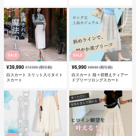
SALE
SALE
¥
39,990
¥
6,990
¥
72300
(割引前)
¥
8840
(割引前)
白スカート スリット入りタイト
白スカート 段々切替えティアー
スカート
ドプリーツロングスカート