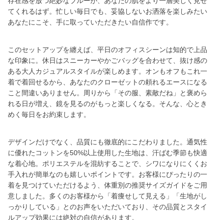
存在感を放つ絶妙なブルーが、あなたの肌をより一層美しく見せ
てくれるはず。忙しい毎日でも、妥協しないお洒落を楽しみたい
あなたにこそ、手に取っていただきたい自信作です。
このセットアップを纏えば、平日のオフィスシーンは知的で上品
な印象に。休日はスニーカーやかごバッグを合わせて、抜け感の
ある大人カジュアルスタイルが楽しめます。オンもオフもこれ一
着で着回せるから、あなたのクローゼットの頼れるエースになる
こと間違いありません。周りから「その服、素敵だね」と褒めら
れる日が増え、鏡を見るのがもっと楽しくなる。そんな、心とき
めく毎日をお約束します。
デザインだけでなく、品質にも徹底的にこだわりました。通気性
に優れたコットンを50%以上使用した生地は、汗ばむ季節も快適
な着心地。ポリエステルを混紡することで、シワになりにくくお
手入れが簡単なのも嬉しいポイントです。お客様にぴったりの一
着を見つけていただけるよう、体重別の推奨サイズガイドをご用
意しました。多くのお客様から「着痩せして見える」「生地がし
っかりしている」とのお声をいただいており、その品質とスタイ
ルアップ効果には絶対の自信があります。