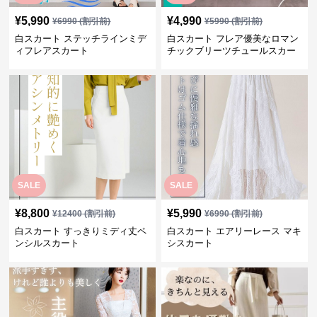
¥
5,990
¥
4,990
¥
6990
(割引前)
¥
5990
(割引前)
白スカート ステッチラインミデ
白スカート フレア優美なロマン
ィフレアスカート
チックブリーツチュールスカー
ト
SALE
SALE
¥
8,800
¥
5,990
¥
12400
(割引前)
¥
6990
(割引前)
白スカート すっきりミディ丈ペ
白スカート エアリーレース マキ
ンシルスカート
シスカート