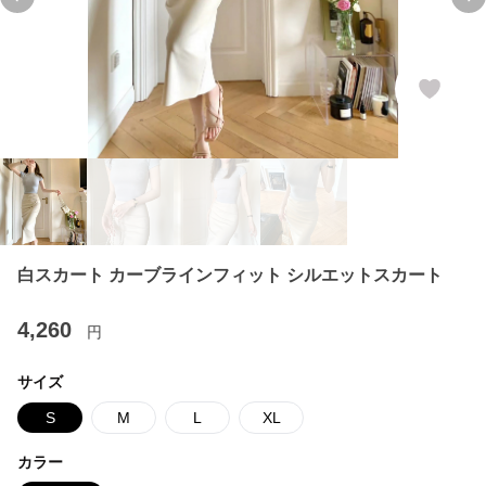
Previous slide
Ne
白スカート カーブラインフィット シルエットスカート
4,260
円
サイズ
S
M
L
XL
カラー