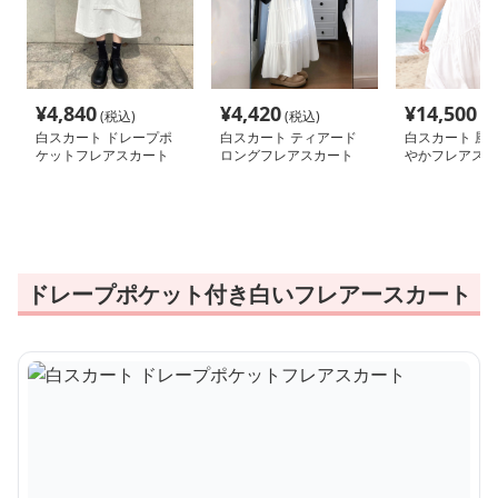
¥
4,840
¥
4,420
¥
14,500
(税込)
(税込)
(税
白スカート ドレープポ
白スカート ティアード
白スカート 風
ケットフレアスカート
ロングフレアスカート
やかフレアスカ
ドレープポケット付き白いフレアースカート