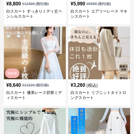
¥
8,800
¥
5,990
¥
12400
(割引前)
¥
6990
(割引前)
白スカート すっきりミディ丈ペ
白スカート エアリーレース マキ
ンシルスカート
シスカート
SALE
¥
8,640
¥
3,260
(税込)
¥
11520
(割引前)
白スカート 優美レース切替ミデ
白スカート リブニットタイトロ
ィスカート
ングスカート