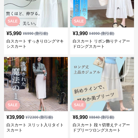
SALE
SALE
¥
5,990
¥
3,990
¥
6990
(割引前)
¥
4990
(割引前)
白スカート すっきりロングマキ
白スカート リボン飾りティアー
シスカート
ドロングスカート
SALE
SALE
¥
39,990
¥
6,990
¥
72300
(割引前)
¥
8840
(割引前)
白スカート スリット入りタイト
白スカート 段々切替えティアー
スカート
ドプリーツロングスカート