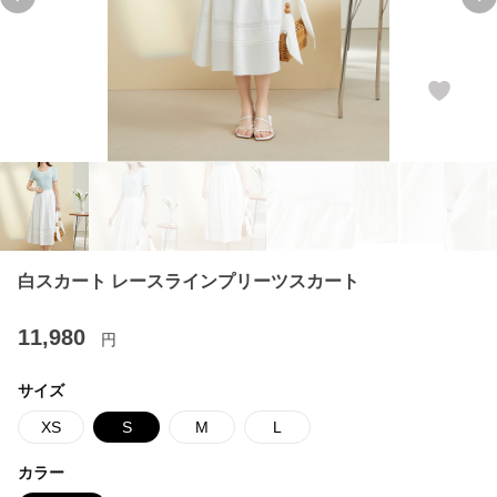
Previous slide
Ne
白スカート レースラインプリーツスカート
11,980
円
サイズ
XS
S
M
L
カラー