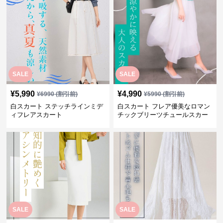
SALE
SALE
¥
5,990
¥
4,990
¥
6990
(割引前)
¥
5990
(割引前)
白スカート ステッチラインミデ
白スカート フレア優美なロマン
ィフレアスカート
チックブリーツチュールスカー
ト
SALE
SALE