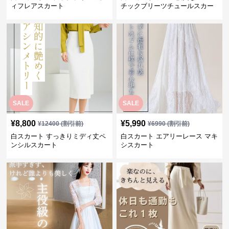
ィフレアスカート
チックブリーツチュールスカー
ト
SALE
SALE
¥
8,800
¥
5,990
¥
12400
(割引前)
¥
6990
(割引前)
白スカート すっきりミディ丈ペ
白スカート エアリーレース マキ
ンシルスカート
シスカート