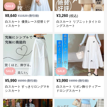
SALE
¥
8,640
¥
3,260
(税込)
¥
11520
(割引前)
白スカート 優美レース切替ミデ
白スカート リブニットタイトロ
ィスカート
ングスカート
SALE
SALE
¥
5,990
¥
3,990
¥
6990
(割引前)
¥
4990
(割引前)
白スカート すっきりロングマキ
白スカート リボン飾りティアー
シスカート
ドロングスカート