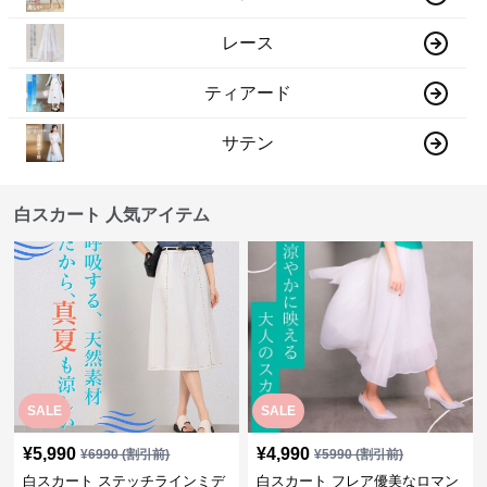
レース
ティアード
サテン
白スカート 人気アイテム
SALE
SALE
¥
5,990
¥
4,990
¥
6990
(割引前)
¥
5990
(割引前)
白スカート ステッチラインミデ
白スカート フレア優美なロマン