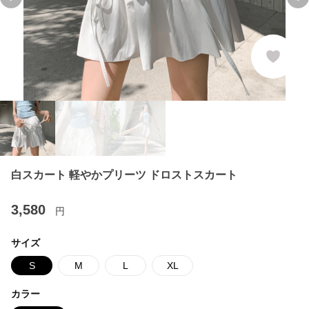
Previous slide
Ne
白スカート 軽やかプリーツ ドロストスカート
3,580
円
サイズ
S
M
L
XL
カラー