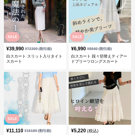
SALE
SALE
¥
39,990
¥
6,990
¥
72300
(割引前)
¥
8840
(割引前)
白スカート スリット入りタイト
白スカート 段々切替えティアー
スカート
ドプリーツロングスカート
SALE
¥
11,110
¥
5,220
(税込)
¥
16180
(割引前)