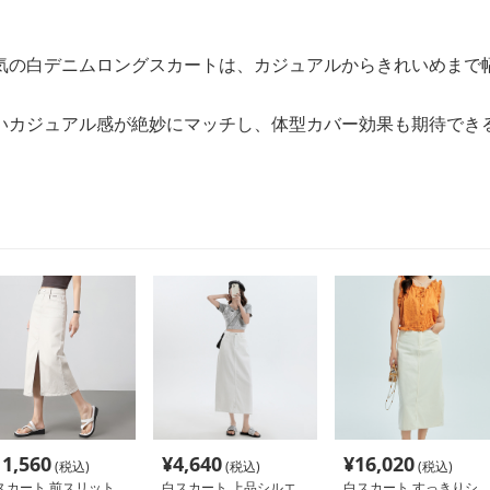
気の白デニムロングスカートは、カジュアルからきれいめまで
いカジュアル感が絶妙にマッチし、体型カバー効果も期待でき
11,560
¥
4,640
¥
16,020
(税込)
(税込)
(税込)
スカート 前スリット
白スカート 上品シルエ
白スカート すっきりシ