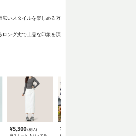
幅広いスタイルを楽しめる万
るロング丈で上品な印象を演
¥
5,300
¥
4,990
¥
8,040
(税込)
(税込)
(税込
白スカート カジュアル
白スカート シンプルロ
白スカート フ