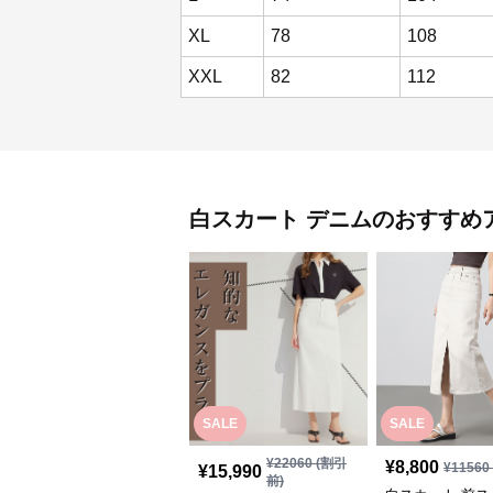
XL
78
108
XXL
82
112
白スカート
デニム
のおすすめ
SALE
SALE
¥
22060
(割引
¥
8,800
¥
11560
¥
15,990
前)