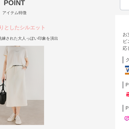
POINT
アイテム特徴
りとしたシルエット
お
洗練された大人っぽい印象を演出
ビ
応
P
P