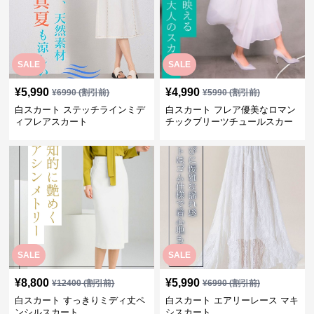
SALE
SALE
¥
5,990
¥
4,990
¥
6990
(割引前)
¥
5990
(割引前)
白スカート ステッチラインミデ
白スカート フレア優美なロマン
ィフレアスカート
チックブリーツチュールスカー
ト
SALE
SALE
¥
8,800
¥
5,990
¥
12400
(割引前)
¥
6990
(割引前)
白スカート すっきりミディ丈ペ
白スカート エアリーレース マキ
ンシルスカート
シスカート