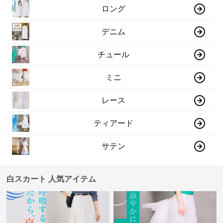
ロング
デニム
チュール
ミニ
レース
ティアード
サテン
白スカート 人気アイテム