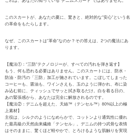
これは、あなたの知っている”デニムスカート”ではありません。
このスカートが、あなたの夏に、驚きと、絶対的な”安心”という名
の革命をもたらします。
なぜ、このスカートは”革命”なのか？その答えは、2つの魔法にあ
ります。
【魔法①：“三防”テクノロジーが、すべての汚れを弾き返す】
もう、何も恐れる必要はありません。このスカートには、防水・
防油・防汚の「三防」加工が施されています。こぼしてしまった
コーヒーも、醤油も、ワインさえも、玉のように弾かれ、布に染
み込む前に、ティッシュでサッと拭き取るだけ。白を着る日の、
あの緊張感から、あなたは完全に解放されるのです。
【魔法②：デニムを超えた、天絲™（テンセル™）80%以上の極
上素材】
主役は、シルクのようになめらかで、コットンより通気性に優れ
た最高級の天然由来繊維「テンセル」。デニムの持つ武骨な表情
はそのままに、驚くほど軽やかで、とろけるような肌触りを実現