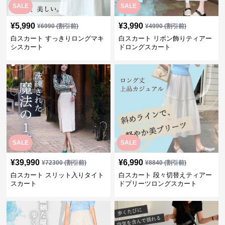
SALE
SALE
¥
5,990
¥
3,990
¥
6990
(割引前)
¥
4990
(割引前)
白スカート すっきりロングマキ
白スカート リボン飾りティアー
シスカート
ドロングスカート
SALE
SALE
¥
39,990
¥
6,990
¥
72300
(割引前)
¥
8840
(割引前)
白スカート スリット入りタイト
白スカート 段々切替えティアー
スカート
ドプリーツロングスカート