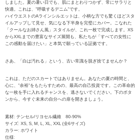
しました。夏の暑い日でも、肌にまとわりつかず、常にサラリと
快適。これは、”呼吸するデニム”です。
ハイウエストのAラインシルエットは、小柄な方でも驚くほどスタ
イルアップして見せ、気になる下半身を完璧にカバー。こなれた
「クールなお姉さん風」スタイルが、これ一枚で完成します。XS
からXXLまでの豊富なサイズ展開も、私たちが「すべての女性に
この感動を届けたい」と本気で願っている証拠です。
さあ、「白は汚れる」という、古い常識を脱ぎ捨てませんか？
これは、ただのスカートではありません。あなたの夏の時間と、
心に、”余裕”をもたらすための、最高の自己投資です。この革命的
な一枚を手に入れるチャンスを、逃さないでください。下のボタ
ンから、今すぐ未来の自分への扉を開きましょう。
素材: テンセル/リヨセル繊維 80-90%
サイズ: XS, S, M, L, XL, XXL (全6サイズ)
カラー: ホワイト
仕様: