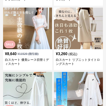
SALE
¥
8,640
¥
3,260
(税込)
¥
11520
(割引前)
白スカート 優美レース切替ミデ
白スカート リブニットタイトロ
ィスカート
ングスカート