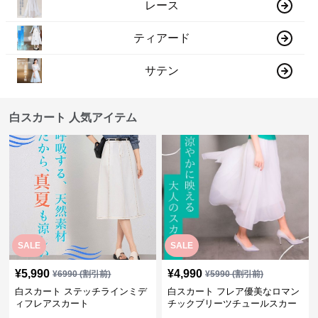
レース
ティアード
サテン
白スカート 人気アイテム
SALE
SALE
¥
5,990
¥
4,990
¥
6990
(割引前)
¥
5990
(割引前)
白スカート ステッチラインミデ
白スカート フレア優美なロマン
ィフレアスカート
チックブリーツチュールスカー
ト