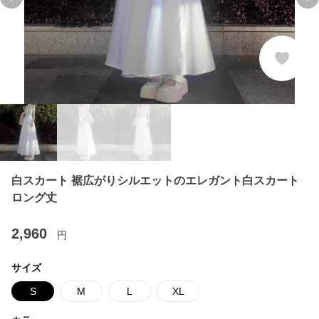
Previous slide
Ne
白スカート 裾広がりシルエットのエレガント白スカート
ロング丈
2,960
円
サイズ
S
M
L
XL