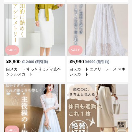
SALE
SALE
¥
8,800
¥
5,990
¥
12400
(割引前)
¥
6990
(割引前)
白スカート すっきりミディ丈ペ
白スカート エアリーレース マキ
ンシルスカート
シスカート
SALE