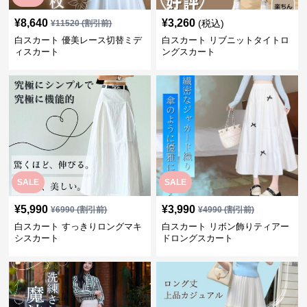
¥
8,640
¥
3,260
(税込)
¥
11520
(割引前)
白スカート 優美レース切替ミデ
白スカート リブニットタイトロ
ィスカート
ングスカート
SALE
SALE
¥
5,990
¥
3,990
¥
6990
(割引前)
¥
4990
(割引前)
白スカート すっきりロングマキ
白スカート リボン飾りティアー
シスカート
ドロングスカート