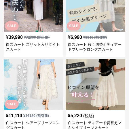
SALE
SALE
¥
39,990
¥
6,990
¥
72300
(割引前)
¥
8840
(割引前)
白スカート スリット入りタイト
白スカート 段々切替えティアー
スカート
ドプリーツロングスカート
SALE
¥
11,110
¥
5,220
(税込)
¥
16180
(割引前)
白スカート シアープリーツロン
白スカート ティアード切替えマ
グスカート
キシ丈プリーツスカート