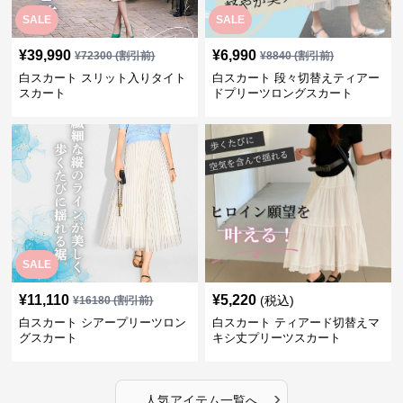
SALE
SALE
¥
39,990
¥
6,990
¥
72300
(割引前)
¥
8840
(割引前)
白スカート スリット入りタイト
白スカート 段々切替えティアー
スカート
ドプリーツロングスカート
SALE
¥
11,110
¥
5,220
(税込)
¥
16180
(割引前)
白スカート シアープリーツロン
白スカート ティアード切替えマ
グスカート
キシ丈プリーツスカート
›
人気アイテム一覧へ