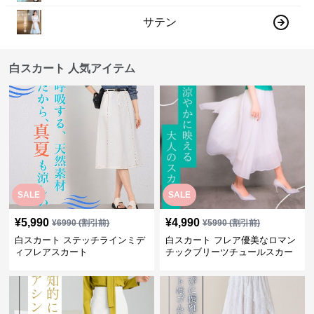
サテン
白スカート 人気アイテム
SALE
SALE
¥
5,990
¥
4,990
¥
6990
(割引前)
¥
5990
(割引前)
白スカート ステッチラインミデ
白スカート フレア優美なロマン
ィフレアスカート
チックブリーツチュールスカー
ト