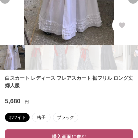
Previous slide
Ne
白スカート レディース フレアスカート 裾フリル ロング丈
婦人服
5,680
円
ホワイト
格子
ブラック
購入画面に進む