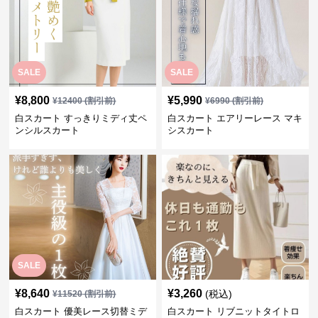
SALE
SALE
¥
8,800
¥
5,990
¥
12400
(割引前)
¥
6990
(割引前)
白スカート すっきりミディ丈ペ
白スカート エアリーレース マキ
ンシルスカート
シスカート
SALE
¥
8,640
¥
3,260
(税込)
¥
11520
(割引前)
白スカート 優美レース切替ミデ
白スカート リブニットタイトロ