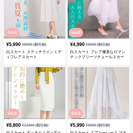
SALE
SALE
¥
5,990
¥
4,990
¥
6990
(割引前)
¥
5990
(割引前)
白スカート ステッチラインミデ
白スカート フレア優美なロマン
ィフレアスカート
チックブリーツチュールスカー
ト
SALE
SALE
¥
8,800
¥
5,990
¥
12400
(割引前)
¥
6990
(割引前)
白スカート すっきりミディ丈ペ
白スカート エアリーレース マキ