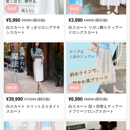
SALE
SALE
¥
5,990
¥
3,990
¥
6990
(割引前)
¥
4990
(割引前)
白スカート すっきりロングマキ
白スカート リボン飾りティアー
シスカート
ドロングスカート
SALE
SALE
¥
39,990
¥
6,990
¥
72300
(割引前)
¥
8840
(割引前)
白スカート スリット入りタイト
白スカート 段々切替えティアー
スカート
ドプリーツロングスカート