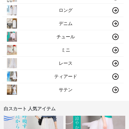
ロング
デニム
チュール
ミニ
レース
ティアード
サテン
白スカート 人気アイテム