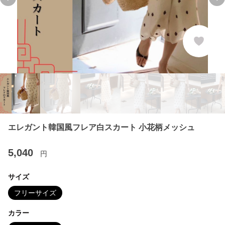
Previous slide
Ne
エレガント韓国風フレア白スカート 小花柄メッシュ
5,040
円
サイズ
フリーサイズ
カラー