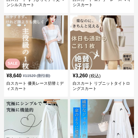
ンシルスカート
シスカート
SALE
¥
8,640
¥
3,260
(税込)
¥
11520
(割引前)
白スカート 優美レース切替ミデ
白スカート リブニットタイトロ
ィスカート
ングスカート