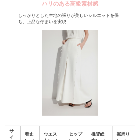
ハリのある高級素材感
しっかりとした生地の張りが美しいシルエットを保
ち、上品な佇まいを実現
サ
着丈
ウエス
ヒップ
推奨総
裾周り
イ