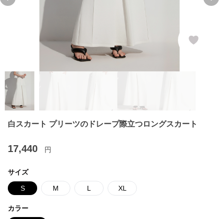
Previous slide
Ne
白スカート プリーツのドレープ際立つロングスカート
17,440
円
サイズ
S
M
L
XL
カラー