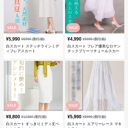
SALE
SALE
¥
5,990
¥
4,990
¥
6990
(割引前)
¥
5990
(割引前)
白スカート ステッチラインミデ
白スカート フレア優美なロマン
ィフレアスカート
チックブリーツチュールスカー
ト
SALE
SALE
¥
8,800
¥
5,990
¥
12400
(割引前)
¥
6990
(割引前)
白スカート すっきりミディ丈ペ
白スカート エアリーレース マキ