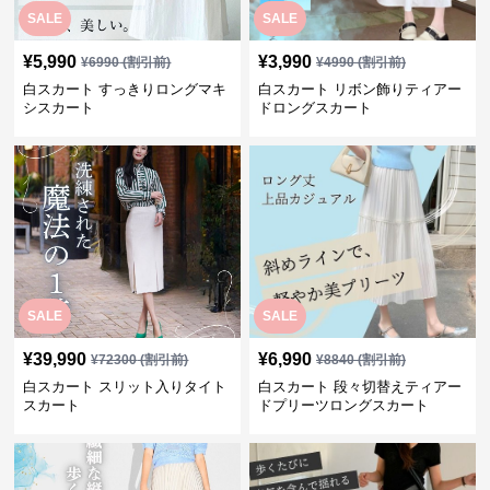
SALE
SALE
¥
5,990
¥
3,990
¥
6990
(割引前)
¥
4990
(割引前)
白スカート すっきりロングマキ
白スカート リボン飾りティアー
シスカート
ドロングスカート
SALE
SALE
¥
39,990
¥
6,990
¥
72300
(割引前)
¥
8840
(割引前)
白スカート スリット入りタイト
白スカート 段々切替えティアー
スカート
ドプリーツロングスカート