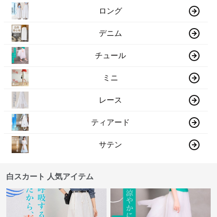
ロング
デニム
チュール
ミニ
レース
ティアード
サテン
白スカート 人気アイテム