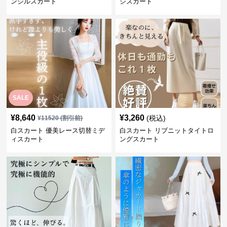
ンシルスカート
シスカート
SALE
¥
8,640
¥
3,260
(税込)
¥
11520
(割引前)
白スカート 優美レース切替ミデ
白スカート リブニットタイトロ
ィスカート
ングスカート