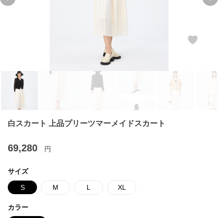
Previous slide
Ne
白スカート 上品プリーツマーメイドスカート
69,280
円
サイズ
S
M
L
XL
カラー