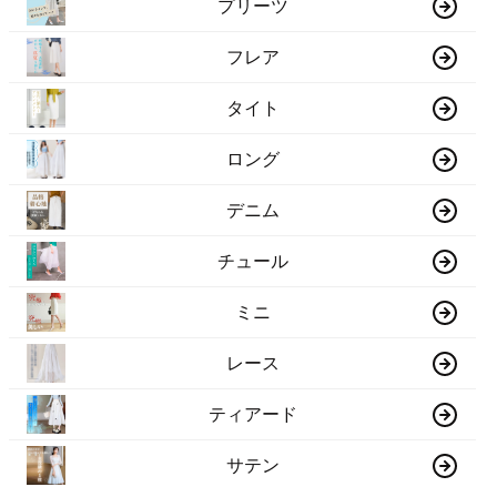
プリーツ
フレア
タイト
ロング
デニム
チュール
ミニ
レース
ティアード
サテン