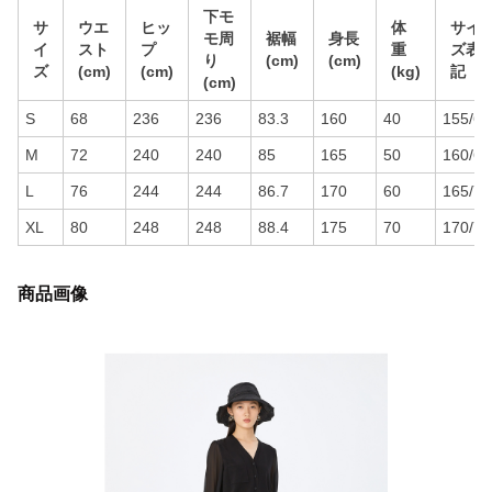
下モ
サ
ウエ
ヒッ
体
サイ
モ周
裾幅
身長
イ
スト
プ
重
ズ表
り
(cm)
(cm)
ズ
(cm)
(cm)
(kg)
記
(cm)
S
68
236
236
83.3
160
40
155/6
M
72
240
240
85
165
50
160/6
L
76
244
244
86.7
170
60
165/7
XL
80
248
248
88.4
175
70
170/7
商品画像