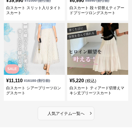
¥
39,990
¥
6,990
¥
72300
(割引前)
¥
8840
(割引前)
白スカート スリット入りタイト
白スカート 段々切替えティアー
スカート
ドプリーツロングスカート
SALE
¥
11,110
¥
5,220
(税込)
¥
16180
(割引前)
白スカート シアープリーツロン
白スカート ティアード切替えマ
グスカート
キシ丈プリーツスカート
›
人気アイテム一覧へ