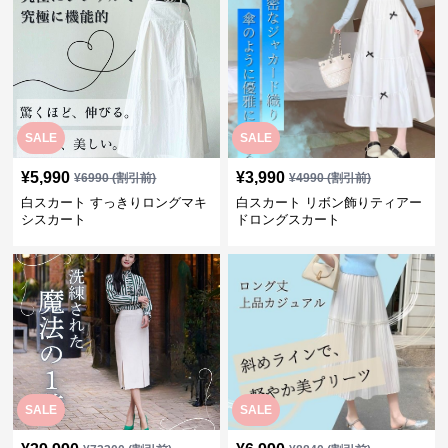
SALE
SALE
¥
5,990
¥
3,990
¥
6990
(割引前)
¥
4990
(割引前)
白スカート すっきりロングマキ
白スカート リボン飾りティアー
シスカート
ドロングスカート
SALE
SALE