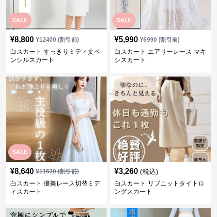
SALE
SALE
¥
8,800
¥
5,990
¥
12400
(割引前)
¥
6990
(割引前)
白スカート すっきりミディ丈ペ
白スカート エアリーレース マキ
ンシルスカート
シスカート
SALE
¥
8,640
¥
3,260
(税込)
¥
11520
(割引前)
白スカート 優美レース切替ミデ
白スカート リブニットタイトロ
ィスカート
ングスカート