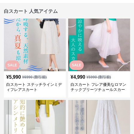
白スカート 人気アイテム
SALE
SALE
¥
5,990
¥
4,990
¥
6990
(割引前)
¥
5990
(割引前)
白スカート ステッチラインミデ
白スカート フレア優美なロマン
ィフレアスカート
チックブリーツチュールスカー
ト