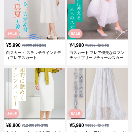
SALE
SALE
¥
5,990
¥
4,990
¥
6990
(割引前)
¥
5990
(割引前)
白スカート ステッチラインミデ
白スカート フレア優美なロマン
ィフレアスカート
チックブリーツチュールスカー
ト
SALE
SALE
¥
8,800
¥
5,990
¥
12400
(割引前)
¥
6990
(割引前)