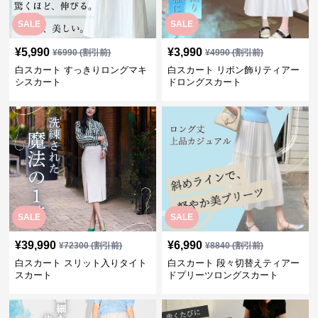
SALE
SALE
¥
5,990
¥
3,990
¥
6990
(割引前)
¥
4990
(割引前)
白スカート すっきりロングマキ
白スカート リボン飾りティアー
シスカート
ドロングスカート
SALE
SALE
¥
39,990
¥
6,990
¥
72300
(割引前)
¥
8840
(割引前)
白スカート スリット入りタイト
白スカート 段々切替えティアー
スカート
ドプリーツロングスカート