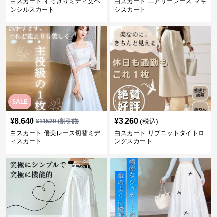
白スカート すっきりミディ丈ペ
白スカート エアリーレース マキ
ンシルスカート
シスカート
SALE
¥
8,640
¥
3,260
(税込)
¥
11520
(割引前)
白スカート 優美レース切替ミデ
白スカート リブニットタイトロ
ィスカート
ングスカート