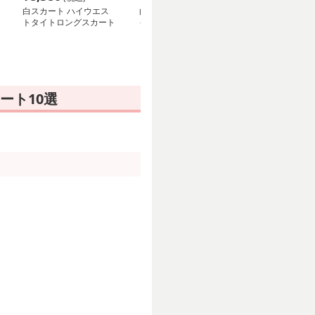
白スカート ハイウエス
白スカート フレアデザ
白スカート や
トタイトロングスカート
インマーメイドニットス
ュアンスタイト
カート
ート10選