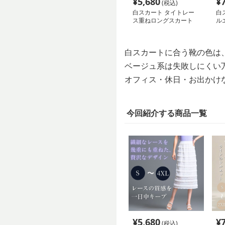
¥
5,680
¥
(税込)
白スカート タイトレー
白
ス重ねロングスカート
ル
白スカートに合う靴の色は
ベージュ系は失敗しにくい
オフィス・休日・お出かけ
今回紹介する商品一覧
¥
5,680
¥
(税込)