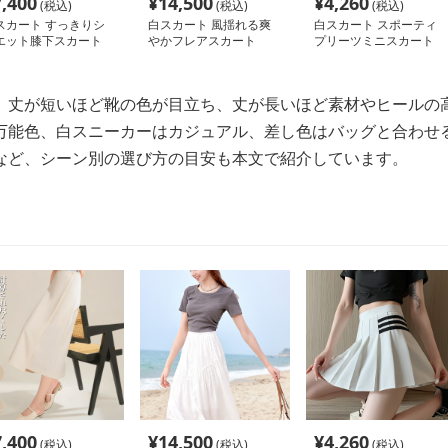
7,400
¥
14,500
¥
4,260
(税込)
(税込)
(税込)
スカート すっきりシ
白スカート 風揺れる爽
白スカート スポーティ
エット膝下スカート
やかフレアスカート
プリーツミニスカート
、丈が短いほど靴の色が目立ち、丈が長いほど素材やヒールの
万能色、白スニーカーはカジュアル、差し色はバッグと合わせ
など、シーン別の選び方の目安も本文で紹介しています。
7,400
¥
14,500
¥
4,260
(税込)
(税込)
(税込)