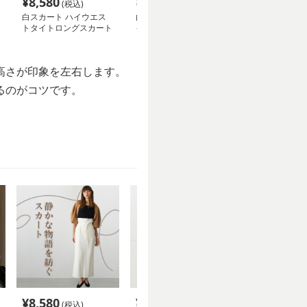
¥
8,580
¥
11,980
¥
5,320
(税込)
(税込)
(税込
白スカート ハイウエス
白スカート フレアデザ
白スカート や
トタイトロングスカート
インマーメイドニットス
ュアンスタイト
カート
高さが印象を左右します。
るのがコツです。
¥
8,580
¥
11,980
¥
5,320
(税込)
(税込)
(税込