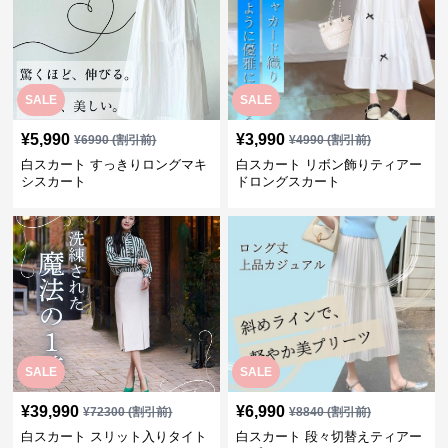
SALE
SALE
¥
5,990
¥
3,990
¥
6990
(割引前)
¥
4990
(割引前)
白スカート すっきりロングマキ
白スカート リボン飾りティアー
シスカート
ドロングスカート
SALE
SALE
¥
39,990
¥
6,990
¥
72300
(割引前)
¥
8840
(割引前)
白スカート スリット入りタイト
白スカート 段々切替えティアー