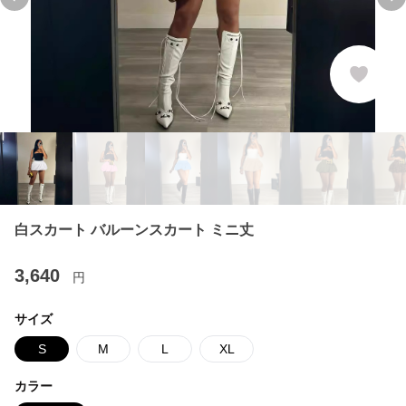
Previous slide
Ne
白スカート バルーンスカート ミニ丈
3,640
円
サイズ
S
M
L
XL
カラー