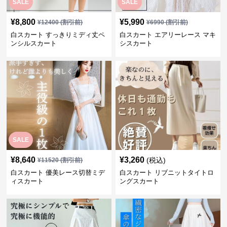
SALE
SALE
¥
8,800
¥
5,990
¥
12400
(割引前)
¥
6990
(割引前)
白スカート すっきりミディ丈ペ
白スカート エアリーレース マキ
ンシルスカート
シスカート
SALE
¥
8,640
¥
3,260
(税込)
¥
11520
(割引前)
白スカート 優美レース切替ミデ
白スカート リブニットタイトロ
ィスカート
ングスカート