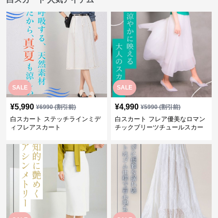
SALE
SALE
¥
5,990
¥
4,990
¥
6990
(割引前)
¥
5990
(割引前)
白スカート ステッチラインミデ
白スカート フレア優美なロマン
ィフレアスカート
チックブリーツチュールスカー
ト