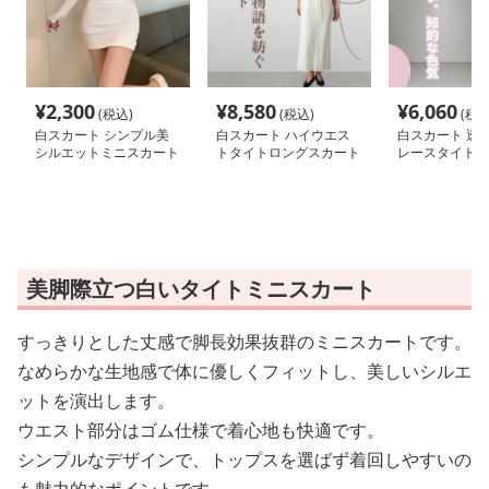
¥
2,300
¥
8,580
¥
6,060
(税込)
(税込)
(税込
白スカート シンプル美
白スカート ハイウエス
白スカート 透
シルエットミニスカート
トタイトロングスカート
レースタイトス
美脚際立つ白いタイトミニスカート
すっきりとした丈感で脚長効果抜群のミニスカートです。
なめらかな生地感で体に優しくフィットし、美しいシルエ
ットを演出します。
ウエスト部分はゴム仕様で着心地も快適です。
シンプルなデザインで、トップスを選ばず着回しやすいの