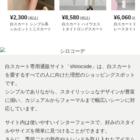
¥
2,300
¥
8,580
¥
6,060
(税込)
(税込)
(税込
白スカート シンプル美
白スカート ハイウエス
白スカート 透
シルエットミニスカート
トタイトロングスカート
レースタイトス
白スカート専用通販サイト「shirocode」は、白スカート
を愛するすべての人に向けた理想のショッピングスポット
です。
シンプルでありながら、スタイリッシュなデザインが豊富
に揃い、カジュアルからフォーマルまで幅広いシーンに対
応しています。
サイト内は使いやすいインターフェースで、好みのスタイ
ルやサイズを簡単に見つけることができます。
さらに、季節ごとの新作やトレンドを取り入れたアイテム