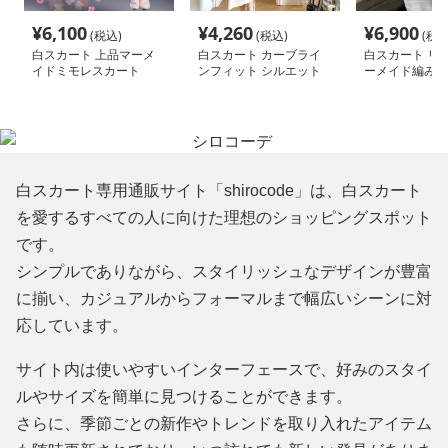
¥
6,100
¥
4,260
¥
6,900
(税込)
(税込)
(税込
白スカート 上品マーメ
白スカート カーブライ
白スカート リ
イドミモレスカート
ンフィット シルエット
ーメイド編みス
スカート
白スカート専用通販サイト「shirocode」は、白スカート
を愛するすべての人に向けた理想のショッピングスポット
です。
シンプルでありながら、スタイリッシュなデザインが豊富
に揃い、カジュアルからフォーマルまで幅広いシーンに対
応しています。
サイト内は使いやすいインターフェースで、好みのスタイ
ルやサイズを簡単に見つけることができます。
さらに、季節ごとの新作やトレンドを取り入れたアイテム