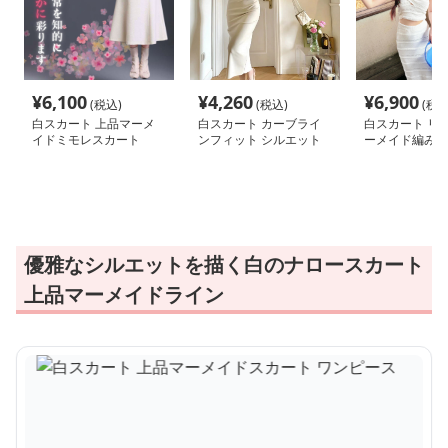
¥
6,100
¥
4,260
¥
6,900
(税込)
(税込)
(税込
白スカート 上品マーメ
白スカート カーブライ
白スカート リ
イドミモレスカート
ンフィット シルエット
ーメイド編みス
スカート
優雅なシルエットを描く白のナロースカート
上品マーメイドライン