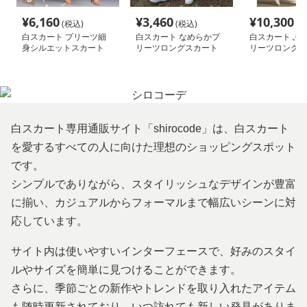
¥
6,160
¥
3,460
¥
10,300
(税込)
(税込)
(税
白スカート プリーツ細
白スカート なめらかプ
白スカート ふ
身シルエットスカート
リーツロングスカート
リーツロングス
白スカート専用通販サイト「shirocode」は、白スカート
を愛するすべての人に向けた理想のショッピングスポット
です。
シンプルでありながら、スタイリッシュなデザインが豊富
に揃い、カジュアルからフォーマルまで幅広いシーンに対
応しています。
サイト内は使いやすいインターフェースで、好みのスタイ
ルやサイズを簡単に見つけることができます。
さらに、季節ごとの新作やトレンドを取り入れたアイテム
も随時更新されており、いつ訪れても新しい発見がありま