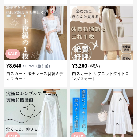
SALE
¥
8,640
¥
3,260
(税込)
¥
11520
(割引前)
白スカート 優美レース切替ミデ
白スカート リブニットタイトロ
ィスカート
ングスカート