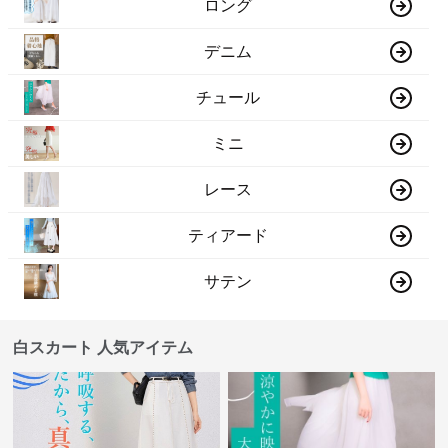
ロング
デニム
チュール
ミニ
レース
ティアード
サテン
白スカート 人気アイテム