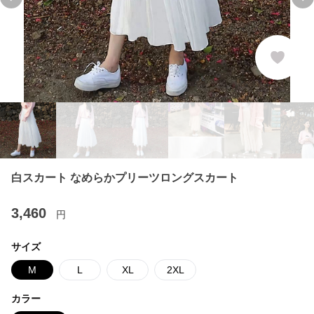
Previous slide
Ne
白スカート なめらかプリーツロングスカート
3,460
円
サイズ
M
L
XL
2XL
カラー