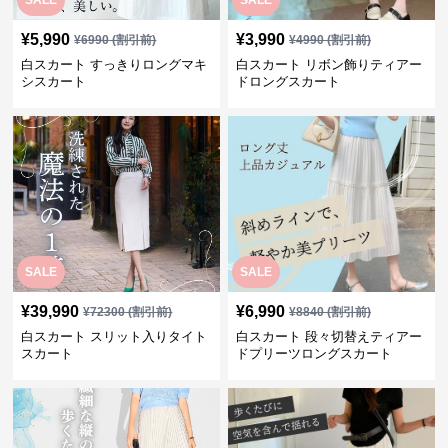
SALE
SALE
¥
5,990
¥
3,990
¥
6990
(割引前)
¥
4990
(割引前)
白スカート すっきりロングマキ
白スカート リボン飾りティアー
シスカート
ドロングスカート
SALE
SALE
¥
39,990
¥
6,990
¥
72300
(割引前)
¥
8840
(割引前)
白スカート スリット入りタイト
白スカート 段々切替えティアー
スカート
ドプリーツロングスカート