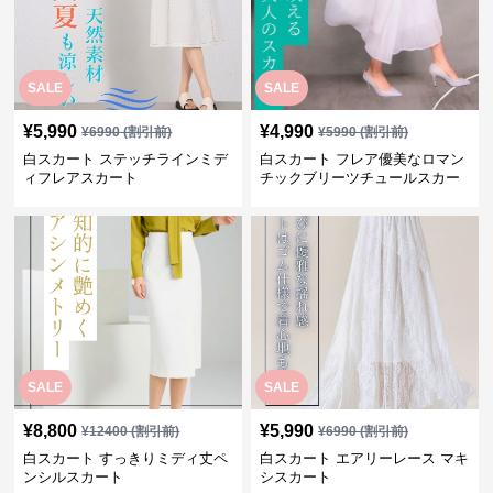
SALE
SALE
¥
5,990
¥
4,990
¥
6990
(割引前)
¥
5990
(割引前)
白スカート ステッチラインミデ
白スカート フレア優美なロマン
ィフレアスカート
チックブリーツチュールスカー
ト
SALE
SALE
¥
8,800
¥
5,990
¥
12400
(割引前)
¥
6990
(割引前)
白スカート すっきりミディ丈ペ
白スカート エアリーレース マキ
ンシルスカート
シスカート