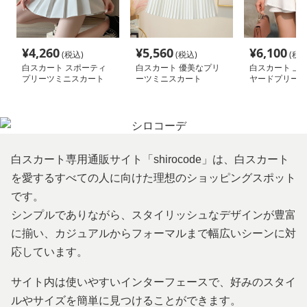
¥
4,260
¥
5,560
¥
6,100
(税込)
(税込)
(税込
白スカート スポーティ
白スカート 優美なプリ
白スカート 上
プリーツミニスカート
ーツミニスカート
ヤードプリーツ
パンツ
白スカート専用通販サイト「shirocode」は、白スカート
を愛するすべての人に向けた理想のショッピングスポット
です。
シンプルでありながら、スタイリッシュなデザインが豊富
に揃い、カジュアルからフォーマルまで幅広いシーンに対
応しています。
サイト内は使いやすいインターフェースで、好みのスタイ
ルやサイズを簡単に見つけることができます。