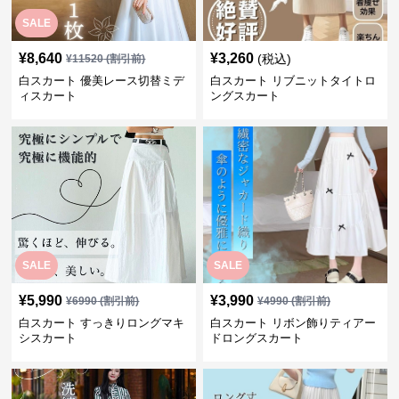
SALE
¥
8,640
¥
3,260
(税込)
¥
11520
(割引前)
白スカート 優美レース切替ミデ
白スカート リブニットタイトロ
ィスカート
ングスカート
SALE
SALE
¥
5,990
¥
3,990
¥
6990
(割引前)
¥
4990
(割引前)
白スカート すっきりロングマキ
白スカート リボン飾りティアー
シスカート
ドロングスカート