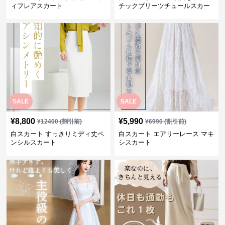
ィフレアスカート
チックブリーツチュールスカー
ト
SALE
SALE
¥
8,800
¥
5,990
¥
12400
(割引前)
¥
6990
(割引前)
白スカート すっきりミディ丈ペ
白スカート エアリーレース マキ
ンシルスカート
シスカート