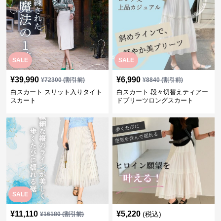
SALE
SALE
¥
39,990
¥
6,990
¥
72300
(割引前)
¥
8840
(割引前)
白スカート スリット入りタイト
白スカート 段々切替えティアー
スカート
ドプリーツロングスカート
SALE
¥
11,110
¥
5,220
(税込)
¥
16180
(割引前)