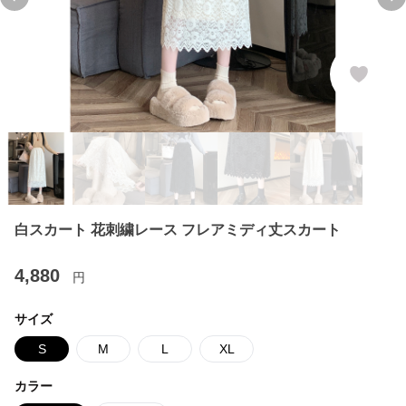
Previous slide
Ne
白スカート 花刺繍レース フレアミディ丈スカート
4,880
円
サイズ
S
M
L
XL
カラー