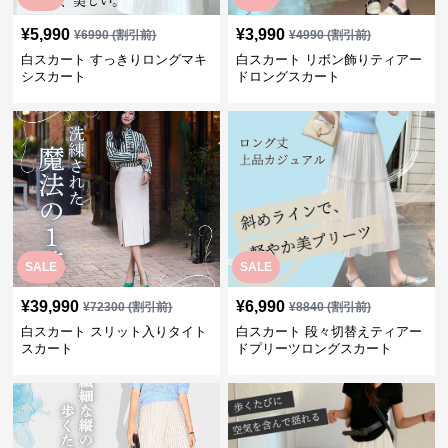
¥
5,990
¥
3,990
¥
6990
(割引前)
¥
4990
(割引前)
白スカート すっきりロングマキ
白スカート リボン飾りティアー
シスカート
ドロングスカート
SALE
SALE
¥
39,990
¥
6,990
¥
72300
(割引前)
¥
8840
(割引前)
白スカート スリット入りタイト
白スカート 段々切替えティアー
スカート
ドプリーツロングスカート