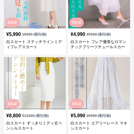
SALE
SALE
¥
5,990
¥
4,990
¥
6990
(割引前)
¥
5990
(割引前)
白スカート ステッチラインミデ
白スカート フレア優美なロマン
ィフレアスカート
チックブリーツチュールスカー
ト
SALE
SALE
¥
8,800
¥
5,990
¥
12400
(割引前)
¥
6990
(割引前)
白スカート すっきりミディ丈ペ
白スカート エアリーレース マキ
ンシルスカート
シスカート