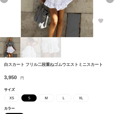
Previous slide
Ne
白スカート フリル二段重ねゴムウエストミニスカート
3,950
円
サイズ
XS
S
M
L
XL
カラー