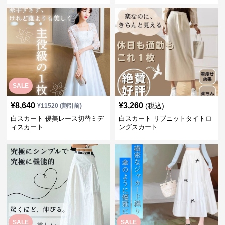
SALE
¥
8,640
¥
3,260
(税込)
¥
11520
(割引前)
白スカート 優美レース切替ミデ
白スカート リブニットタイトロ
ィスカート
ングスカート
SALE
SALE