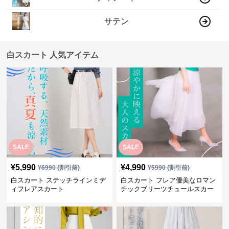
サテン
白スカート 人気アイテム
SALE
SALE
¥
5,990
¥
4,990
¥
6990
(割引前)
¥
5990
(割引前)
白スカート ステッチラインミデ
白スカート フレア優美なロマン
ィフレアスカート
チックブリーツチュールスカー
ト