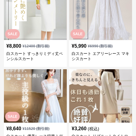
SALE
SALE
¥
8,800
¥
5,990
¥
12400
(割引前)
¥
6990
(割引前)
白スカート すっきりミディ丈ペ
白スカート エアリーレース マキ
ンシルスカート
シスカート
SALE
¥
8,640
¥
3,260
(税込)
¥
11520
(割引前)