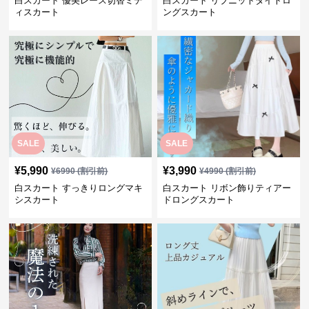
白スカート 優美レース切替ミデ
白スカート リブニットタイトロ
ィスカート
ングスカート
SALE
SALE
¥
5,990
¥
3,990
¥
6990
(割引前)
¥
4990
(割引前)
白スカート すっきりロングマキ
白スカート リボン飾りティアー
シスカート
ドロングスカート