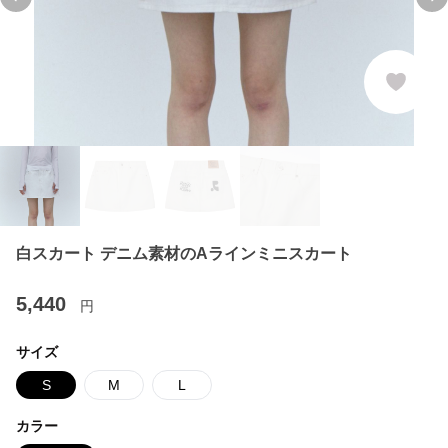
Previous slide
Ne
白スカート デニム素材のAラインミニスカート
5,440
円
サイズ
S
M
L
カラー