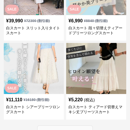
SALE
SALE
¥
39,990
¥
6,990
¥
72300
(割引前)
¥
8840
(割引前)
白スカート スリット入りタイト
白スカート 段々切替えティアー
スカート
ドプリーツロングスカート
SALE
¥
11,110
¥
5,220
(税込)
¥
16180
(割引前)
白スカート シアープリーツロン
白スカート ティアード切替えマ
グスカート
キシ丈プリーツスカート