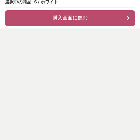
選択中の商品: S / ホワイト
購入画面に進む
shirocode
について
会社概要
利用規約