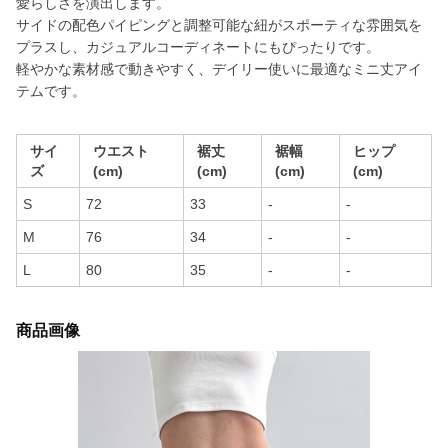
愛らしさを演出します。
サイドの配色パイピングと調整可能な紐がスポーティな雰囲気を
プラスし、カジュアルコーディネートにもぴったりです。
軽やかな素材感で動きやすく、デイリー使いに最適なミニ丈アイ
テムです。
サイ
ウエスト
裾丈
裾幅
ヒップ
ズ
(cm)
(cm)
(cm)
(cm)
S
72
33
-
-
M
76
34
-
-
L
80
35
-
-
商品画像