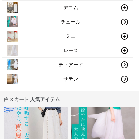
デニム
チュール
ミニ
レース
ティアード
サテン
白スカート 人気アイテム