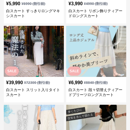
¥
5,990
¥
3,990
¥
6990
(割引前)
¥
4990
(割引前)
白スカート すっきりロングマキ
白スカート リボン飾りティアー
シスカート
ドロングスカート
SALE
SALE
¥
39,990
¥
6,990
¥
72300
(割引前)
¥
8840
(割引前)
白スカート スリット入りタイト
白スカート 段々切替えティアー
スカート
ドプリーツロングスカート