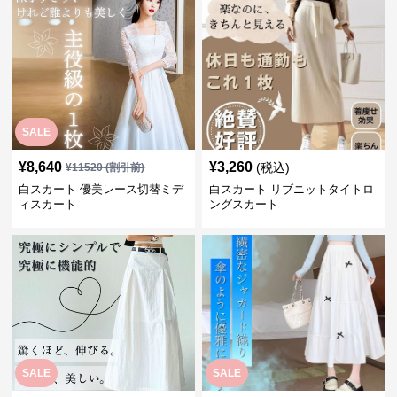
SALE
¥
8,640
¥
3,260
(税込)
¥
11520
(割引前)
白スカート 優美レース切替ミデ
白スカート リブニットタイトロ
ィスカート
ングスカート
SALE
SALE