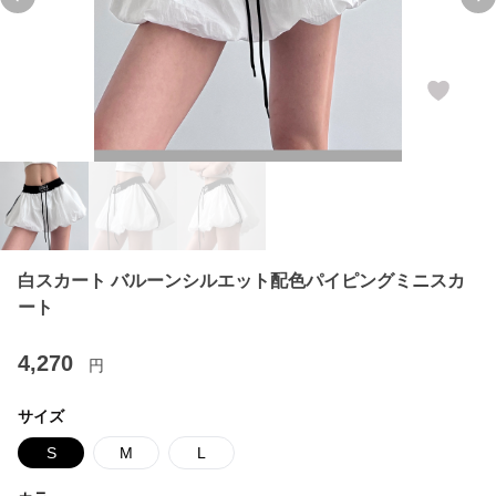
Previous slide
Ne
白スカート バルーンシルエット配色パイピングミニスカ
ート
4,270
円
サイズ
S
M
L