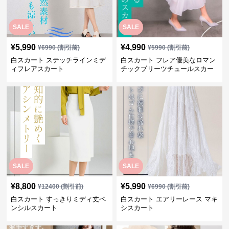
SALE
SALE
¥
5,990
¥
4,990
¥
6990
(割引前)
¥
5990
(割引前)
白スカート ステッチラインミデ
白スカート フレア優美なロマン
ィフレアスカート
チックブリーツチュールスカー
ト
SALE
SALE
¥
8,800
¥
5,990
¥
12400
(割引前)
¥
6990
(割引前)
白スカート すっきりミディ丈ペ
白スカート エアリーレース マキ
ンシルスカート
シスカート