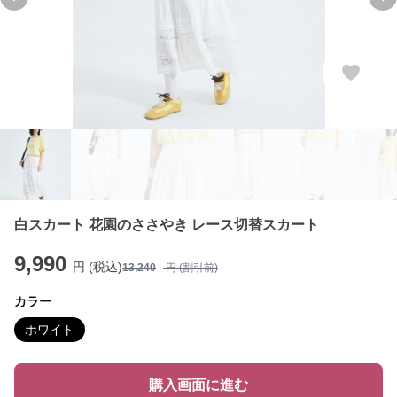
Previous slide
Ne
白スカート 花園のささやき レース切替スカート
9,990
円 (税込)
13,240
円 (割引前)
カラー
ホワイト
購入画面に進む