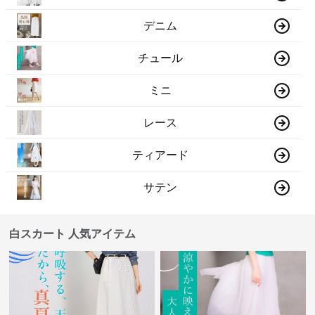
デニム
チュール
ミニ
レース
ティアード
サテン
白スカート 人気アイテム