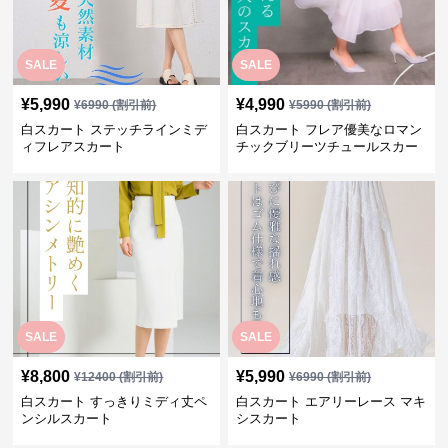
SALE
SALE
¥
5,990
¥
4,990
¥
6990
(割引前)
¥
5990
(割引前)
白スカート ステッチラインミデ
白スカート フレア優美なロマン
ィフレアスカート
チックブリーツチュールスカー
ト
SALE
SALE
¥
8,800
¥
5,990
¥
12400
(割引前)
¥
6990
(割引前)
白スカート すっきりミディ丈ペ
白スカート エアリーレース マキ
ンシルスカート
シスカート