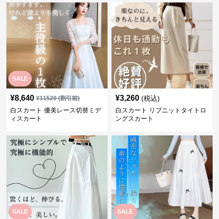
SALE
¥
8,640
¥
3,260
(税込)
¥
11520
(割引前)
白スカート 優美レース切替ミデ
白スカート リブニットタイトロ
ィスカート
ングスカート
SALE
SALE