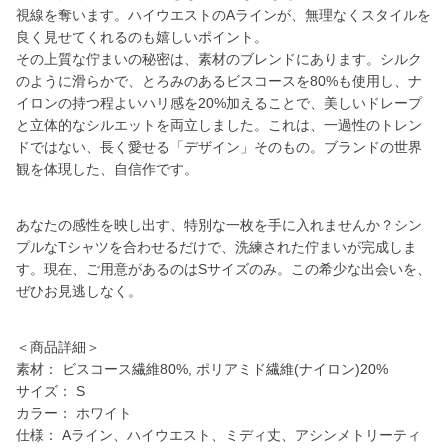
視線を奪います。ハイウエストのAラインが、無理なくスタイルを
良く見せてくれるのも嬉しいポイント。
その上質な佇まいの秘密は、素材のブレンドにあります。シルク
のように滑らかで、とろみのあるビスコースを80%も使用し、ナ
イロンの持つ程よいハリ感を20%加えることで、美しいドレープ
と立体的なシルエットを両立しました。これは、一過性のトレン
ドではない、長く愛せる「デザイン」そのもの。ブランドの世界
観を体現した、自信作です。
あなたの感性を映し出す、特別な一枚を手に入れませんか？シン
プルなTシャツを合わせるだけで、洗練された佇まいが完成しま
す。現在、ご用意があるのはSサイズのみ。この希少な出会いを、
ぜひお見逃しなく。
＜商品詳細＞
素材： ビスコース繊維80%, ポリアミド繊維(ナイロン)20%
サイズ： S
カラー： ホワイト
仕様： Aライン、ハイウエスト、ミディ丈、アシンメトリーティ