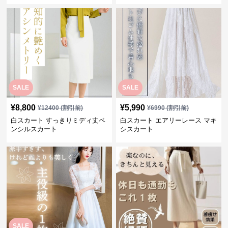
SALE
SALE
¥
8,800
¥
5,990
¥
12400
(割引前)
¥
6990
(割引前)
白スカート すっきりミディ丈ペ
白スカート エアリーレース マキ
ンシルスカート
シスカート
SALE