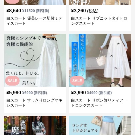
¥
8,640
¥
3,260
(税込)
¥
11520
(割引前)
白スカート 優美レース切替ミデ
白スカート リブニットタイトロ
ィスカート
ングスカート
SALE
SALE
¥
5,990
¥
3,990
¥
6990
(割引前)
¥
4990
(割引前)
白スカート すっきりロングマキ
白スカート リボン飾りティアー
シスカート
ドロングスカート