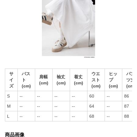
サ
バス
ウエ
ヒッ
パン
肩幅
袖丈
着丈
イ
ト
スト
プ
ツ丈
(cm)
(cm)
(cm)
ズ
(cm)
(cm)
(cm)
(cm)
S
--
--
--
--
60
--
86
M
--
--
--
--
64
--
87
L
--
--
--
--
68
--
88
商品画像