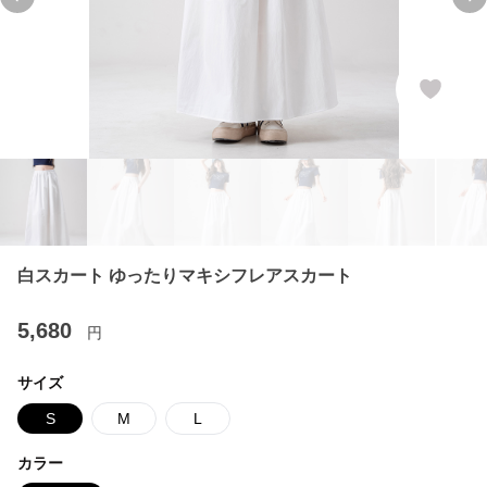
Previous slide
Ne
白スカート ゆったりマキシフレアスカート
5,680
円
サイズ
S
M
L
カラー