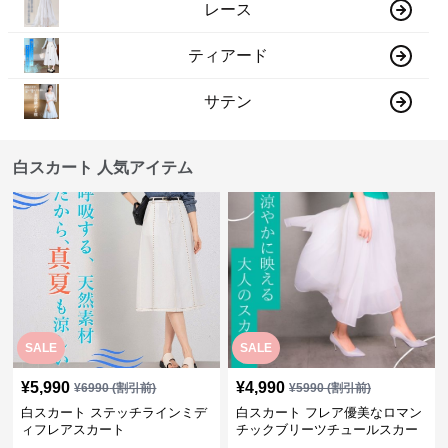
レース
ティアード
サテン
白スカート 人気アイテム
SALE
SALE
¥
5,990
¥
4,990
¥
6990
(割引前)
¥
5990
(割引前)
白スカート ステッチラインミデ
白スカート フレア優美なロマン
ィフレアスカート
チックブリーツチュールスカー
ト