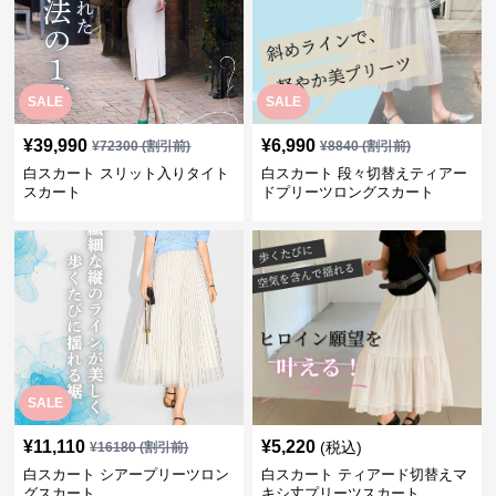
SALE
SALE
¥
39,990
¥
6,990
¥
72300
(割引前)
¥
8840
(割引前)
白スカート スリット入りタイト
白スカート 段々切替えティアー
スカート
ドプリーツロングスカート
SALE
¥
11,110
¥
5,220
(税込)
¥
16180
(割引前)
白スカート シアープリーツロン
白スカート ティアード切替えマ
グスカート
キシ丈プリーツスカート