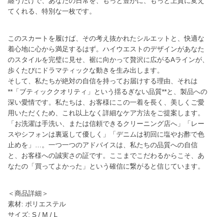
纏うだけで、あなたの日常を、もっと豊かに、もっと上質に変え
てくれる、特別な一枚です。
このスカートを履けば、その考え抜かれたシルエットと、快適な
着心地に心から満足するはず。ハイウエストのデザインがあなた
のスタイルを完璧に見せ、裾に向かって贅沢に広がるAラインが、
歩くたびにドラマティックな動きを生み出します。
そして、私たちが絶対の自信を持ってお届けする理由、それは
**「ブティッククオリティ」という揺るぎない品質**と、製品への
深い愛情です。私たちは、お客様にこの一着を長く、美しくご愛
用いただくため、これ以上なく詳細なケア方法をご提案します。
「お洗濯は手洗い、または信頼できるクリーニング店へ」「レー
スやシフォンは裏返して優しく」「デニムは初回に塩やお酢で色
止めを」…。一つ一つのアドバイスは、私たちの品質への自信
と、お客様への誠実さの証です。ここまでこだわるからこそ、あ
なたの「買ってよかった」という確信に繋がると信じています。
＜商品詳細＞
素材: ポリエステル
サイズ: S / M / L