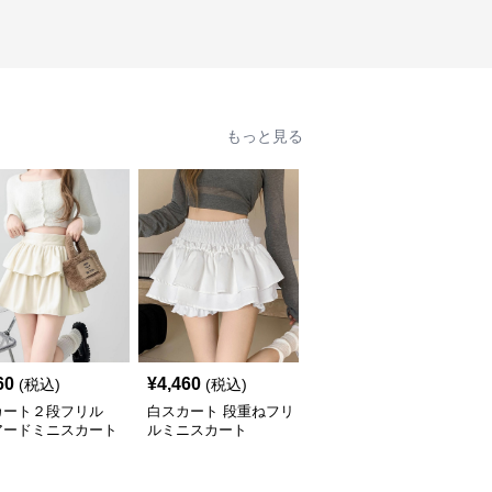
もっと見る
60
¥
4,460
¥
3,740
(税込)
(税込)
(税込)
カート２段フリル
白スカート 段重ねフリ
白スカート ミニ総レー
アードミニスカート
ルミニスカート
ス段フリルペチパンツ
リボン付き