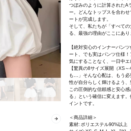
つぼみのように計算されたA
ー。どんなトップスを合わせ
ートが完成します。
そして、私たちが「すべての
る、最強の理由がここにあり
【絶対安心のインナーパンツ
ート、でも実はパンツ仕様！
気にすることなく、一日中エ
【驚異の8サイズ展開（XS～
も…」そんな心配は、もう必
性が自分らしく輝けるよう、
この圧倒的な信頼感と安心感
る」という確信に変えます。
イントです。
＜商品詳細＞
Next slide
素材: ポリエステル90%以上