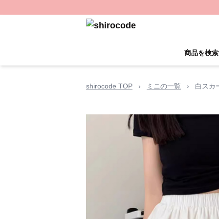
商品を検索
shirocode TOP
›
ミニの一覧
›
白スカ