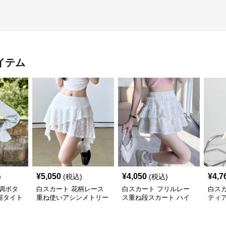
イテム
¥
5,050
¥
4,050
¥
4,7
)
(税込)
(税込)
調ボタ
白スカート 花柄レース
白スカート フリルレー
白ス
裾タイト
重ね使いアシンメトリー
ス重ね段スカート ハイ
ティ
ミニスカート
ウエストミニ