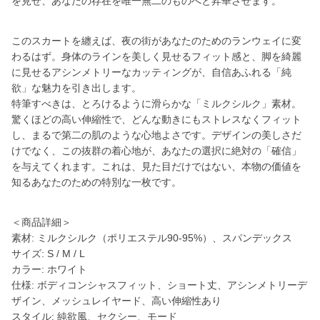
を見せ、あなたの存在を唯一無二のものへと昇華させます。
このスカートを纏えば、夜の街があなたのためのランウェイに変
わるはず。身体のラインを美しく見せるフィット感と、脚を綺麗
に見せるアシンメトリーなカッティングが、自信あふれる「純
欲」な魅力を引き出します。
特筆すべきは、とろけるように滑らかな「ミルクシルク」素材。
驚くほどの高い伸縮性で、どんな動きにもストレスなくフィット
し、まるで第二の肌のような心地よさです。デザインの美しさだ
けでなく、この抜群の着心地が、あなたの選択に絶対の「確信」
を与えてくれます。これは、見た目だけではない、本物の価値を
知るあなたのための特別な一枚です。
＜商品詳細＞
素材: ミルクシルク（ポリエステル90-95%）、スパンデックス
サイズ: S / M / L
カラー: ホワイト
仕様: ボディコンシャスフィット、ショート丈、アシンメトリーデ
ザイン、メッシュレイヤード、高い伸縮性あり
スタイル: 純欲風、セクシー、モード