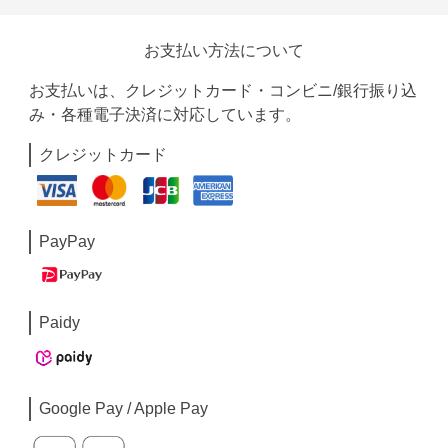
SALE
¥
11,110
¥
5,220
(税込)
¥
16180
(割引前)
白スカート シアープリーツロン
白スカート ティアード切替えマ
グスカート
キシ丈プリーツスカート
›
人気アイテム一覧へ
お支払い方法について
お支払いは、クレジットカード・コンビニ/銀行振り込
み・各種電子決済に対応しています。
クレジットカード
PayPay