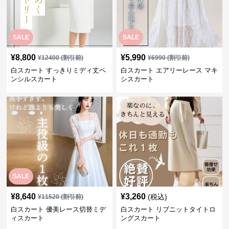
SALE
SALE
¥
5,990
¥
4,990
¥
6990
(割引前)
¥
5990
(割引前)
白スカート ステッチラインミデ
白スカート フレア優美なロマン
ィフレアスカート
チックブリーツチュールスカー
ト
SALE
SALE
¥
8,800
¥
5,990
¥
12400
(割引前)
¥
6990
(割引前)
白スカート すっきりミディ丈ペ
白スカート エアリーレース マキ
ンシルスカート
シスカート