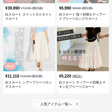
シスカート
ドロングスカート
SALE
SALE
¥
39,990
¥
6,990
¥
72300
(割引前)
¥
8840
(割引前)
白スカート スリット入りタイト
白スカート 段々切替えティアー
スカート
ドプリーツロングスカート