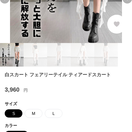
Previous slide
Ne
白スカート フェアリーテイル ティアードスカート
3,960
円
サイズ
S
M
L
カラー