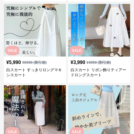
SALE
¥
8,640
¥
3,260
(税込)
¥
11520
(割引前)
白スカート 優美レース切替ミデ
白スカート リブニットタイトロ
ィスカート
ングスカート
SALE
SALE
¥
5,990
¥
3,990
¥
6990
(割引前)
¥
4990
(割引前)
白スカート すっきりロングマキ
白スカート リボン飾りティアー