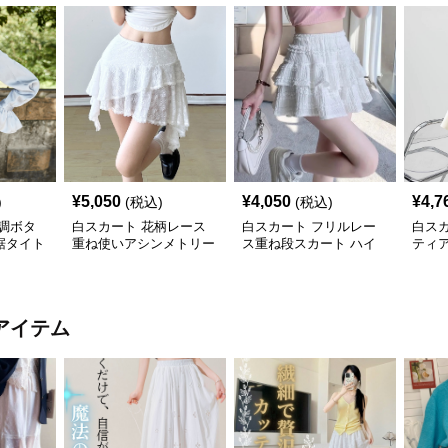
¥
5,050
¥
4,050
¥
4,7
)
(税込)
(税込)
調ボタ
白スカート 花柄レース
白スカート フリルレー
白ス
裾タイト
重ね使いアシンメトリー
ス重ね段スカート ハイ
ティ
ミニスカート
ウエストミニ
アイテム