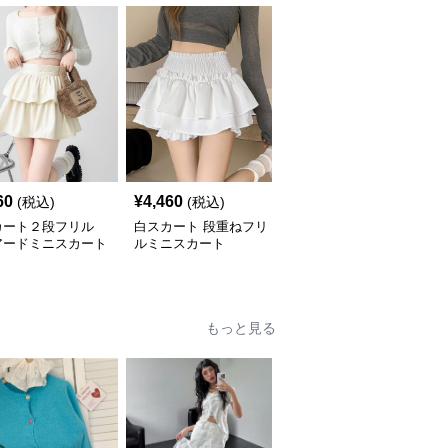
60
¥
4,460
¥
4,000
(税込)
(税込)
(税込)
カート２段フリル
白スカート 段重ねフリ
白スカート ティアード
アードミニスカート
ルミニスカート
フリルプリーツミニスカ
ート 白 ハイウエスト
もっと見る