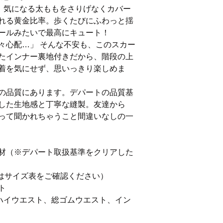
、気になる太ももをさりげなくカバー
れる黄金比率。歩くたびにふわっと揺
ールみたいで最高にキュート！
々心配…」 そんな不安も、このスカー
たインナー裏地付きだから、階段の上
着を気にせず、思いっきり楽しめま
の品質にあります。デパートの品質基
した生地感と丁寧な縫製。友達から
って聞かれちゃうこと間違いなしの一
材（※デパート取扱基準をクリアした
（詳細はサイズ表をご確認ください）
ト
ハイウエスト、総ゴムウエスト、イン