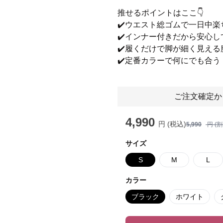
推せるポイントはここ👇
✔️ウエスト総ゴムで一日中楽
✔️インナー付きだから安心
✔️履くだけで脚が細く見える
✔️定番カラーで何にでも合う
ご注文確定か
4,990
円 (税込)
5,990
円 (
サイズ
S
M
L
カラー
ブラック
ホワイト