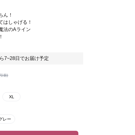
ちん！
してはしゃげる！
魔法のAライン
！
ら7~28日でお届け予定
割引前)
XL
グレー