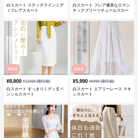
白スカート ステッチラインミデ
白スカート フレア優美なロマン
ィフレアスカート
チックブリーツチュールスカー
ト
SALE
SALE
¥
8,800
¥
5,990
¥
12400
(割引前)
¥
6990
(割引前)
白スカート すっきりミディ丈ペ
白スカート エアリーレース マキ
ンシルスカート
シスカート