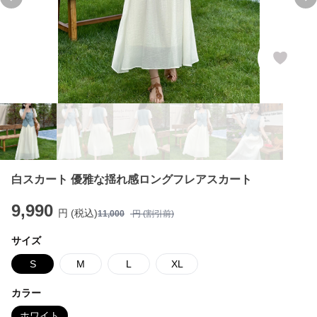
Previous slide
Ne
白スカート 優雅な揺れ感ロングフレアスカート
9,990
円 (税込)
11,000
円 (割引前)
サイズ
S
M
L
XL
カラー
ホワイト