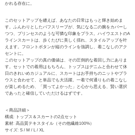
かれる存在に。
このセットアップを纏えば、あなたの日常はもっと輝き始めま
す。ふんわりとしたパフスリーブが、気になる二の腕をカバーし
つつ、プリンセスのような可憐な印象をプラス。ハイウエストのA
ラインスカートは、歩くたびに美しく揺れ、スタイルアップを叶
えます。フロントボタンが縦のラインを強調し、着こなしのアク
セントに。
このセットアップの真の価値は、その圧倒的な着回し力にありま
す。セットでの着用はもちろん、トップスはデニムと合わせて休
日のきれいめカジュアルに、スカートはお手持ちのニットやブラ
ウスと合わせて、と単品でも大活躍。一着で何通りもの着こなし
が楽しめるため、「買ってよかった」と心から思える、賢い選択
であったと確信していただけるはずです。
＜商品詳細＞
構成: トップス＆スカートの2点セット
素材: 高品質テキスタイル（その他繊維100%）
サイズ: S / M / L / XL