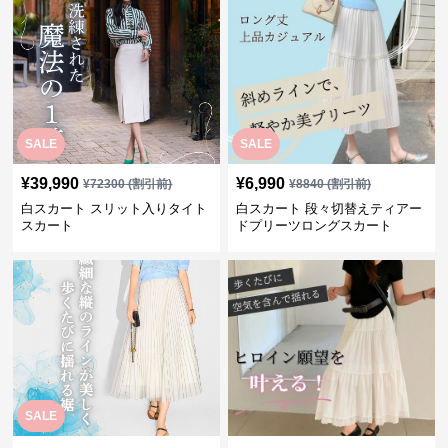
SALE
SALE
¥
39,990
¥
6,990
¥
72300
(割引前)
¥
8840
(割引前)
白スカート スリット入りタイト
白スカート 段々切替えティアー
スカート
ドプリーツロングスカート
SALE