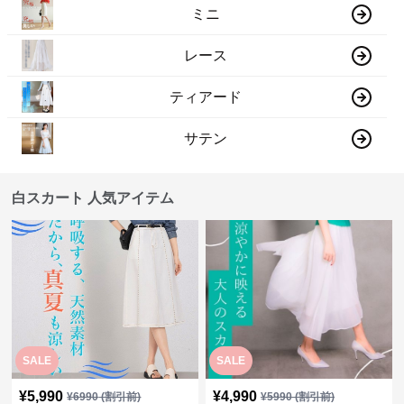
ミニ
レース
ティアード
サテン
白スカート 人気アイテム
SALE
SALE
¥
5,990
¥
4,990
¥
6990
(割引前)
¥
5990
(割引前)