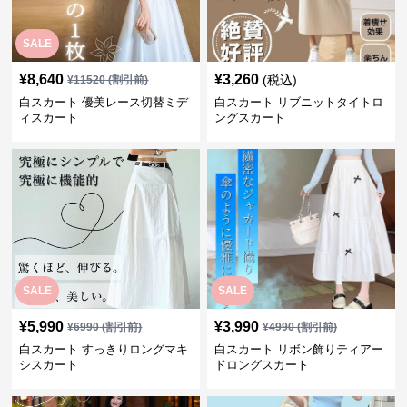
SALE
¥
8,640
¥
3,260
(税込)
¥
11520
(割引前)
白スカート 優美レース切替ミデ
白スカート リブニットタイトロ
ィスカート
ングスカート
SALE
SALE
¥
5,990
¥
3,990
¥
6990
(割引前)
¥
4990
(割引前)
白スカート すっきりロングマキ
白スカート リボン飾りティアー
シスカート
ドロングスカート