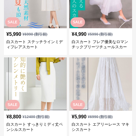
SALE
SALE
¥
5,990
¥
4,990
¥
6990
(割引前)
¥
5990
(割引前)
白スカート ステッチラインミデ
白スカート フレア優美なロマン
ィフレアスカート
チックブリーツチュールスカー
ト
SALE
SALE
¥
8,800
¥
5,990
¥
12400
(割引前)
¥
6990
(割引前)
白スカート すっきりミディ丈ペ
白スカート エアリーレース マキ
ンシルスカート
シスカート