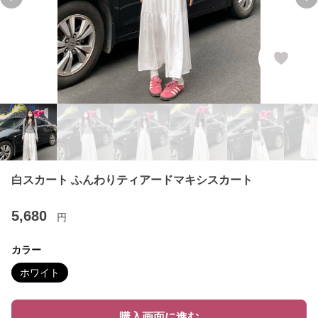
Previous slide
Ne
白スカート ふんわりティアードマキシスカート
5,680
円
カラー
ホワイト
購入画面に進む