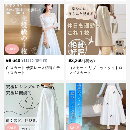
SALE
¥
8,640
¥
3,260
(税込)
¥
11520
(割引前)
白スカート 優美レース切替ミデ
白スカート リブニットタイトロ
ィスカート
ングスカート
SALE
SALE