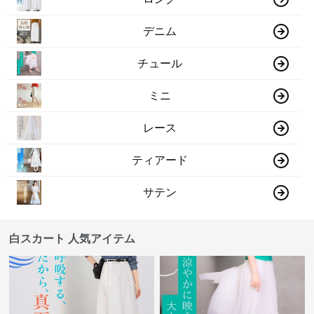
デニム
チュール
ミニ
レース
ティアード
サテン
白スカート 人気アイテム