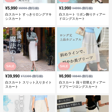
¥
5,990
¥
3,990
¥
6990
(割引前)
¥
4990
(割引前)
白スカート すっきりロングマキ
白スカート リボン飾りティアー
シスカート
ドロングスカート
SALE
SALE
¥
39,990
¥
6,990
¥
72300
(割引前)
¥
8840
(割引前)
白スカート スリット入りタイト
白スカート 段々切替えティアー
スカート
ドプリーツロングスカート