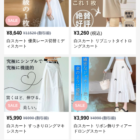
SALE
¥
8,640
¥
3,260
(税込)
¥
11520
(割引前)
白スカート 優美レース切替ミデ
白スカート リブニットタイトロ
ィスカート
ングスカート
SALE
SALE
¥
5,990
¥
3,990
¥
6990
(割引前)
¥
4990
(割引前)
白スカート すっきりロングマキ
白スカート リボン飾りティアー
シスカート
ドロングスカート