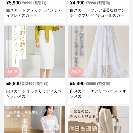
¥
5,990
¥
4,990
¥
6990
(割引前)
¥
5990
(割引前)
白スカート ステッチラインミデ
白スカート フレア優美なロマン
ィフレアスカート
チックブリーツチュールスカー
ト
SALE
SALE
¥
8,800
¥
5,990
¥
12400
(割引前)
¥
6990
(割引前)
白スカート すっきりミディ丈ペ
白スカート エアリーレース マキ
ンシルスカート
シスカート