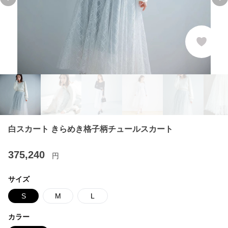
Previous slide
Ne
白スカート きらめき格子柄チュールスカート
375,240
円
サイズ
S
M
L
カラー