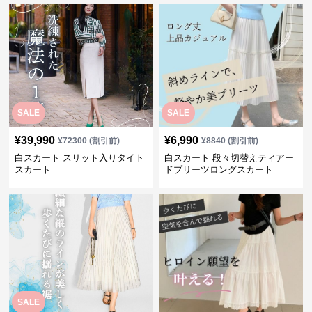
SALE
SALE
¥
39,990
¥
6,990
¥
72300
(割引前)
¥
8840
(割引前)
白スカート スリット入りタイト
白スカート 段々切替えティアー
スカート
ドプリーツロングスカート
SALE