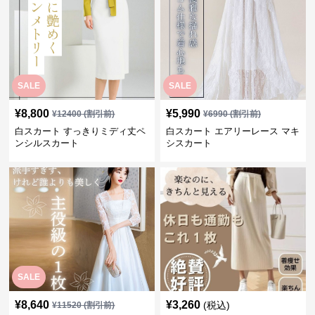
SALE
SALE
¥
8,800
¥
5,990
¥
12400
(割引前)
¥
6990
(割引前)
白スカート すっきりミディ丈ペ
白スカート エアリーレース マキ
ンシルスカート
シスカート
SALE
¥
8,640
¥
3,260
(税込)
¥
11520
(割引前)