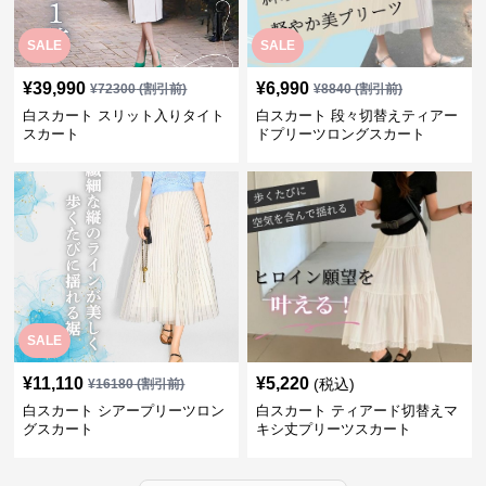
SALE
SALE
¥
39,990
¥
6,990
¥
72300
(割引前)
¥
8840
(割引前)
白スカート スリット入りタイト
白スカート 段々切替えティアー
スカート
ドプリーツロングスカート
SALE
¥
11,110
¥
5,220
(税込)
¥
16180
(割引前)
白スカート シアープリーツロン
白スカート ティアード切替えマ
グスカート
キシ丈プリーツスカート