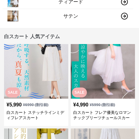
ティアード
サテン
白スカート 人気アイテム
SALE
SALE
¥
5,990
¥
4,990
¥
6990
(割引前)
¥
5990
(割引前)
白スカート ステッチラインミデ
白スカート フレア優美なロマン
ィフレアスカート
チックブリーツチュールスカー
ト