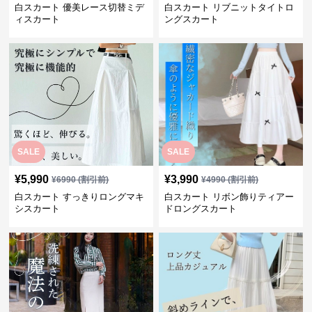
白スカート 優美レース切替ミデ
白スカート リブニットタイトロ
ィスカート
ングスカート
SALE
SALE
¥
5,990
¥
3,990
¥
6990
(割引前)
¥
4990
(割引前)
白スカート すっきりロングマキ
白スカート リボン飾りティアー
シスカート
ドロングスカート