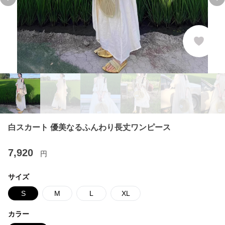
Previous slide
Ne
白スカート 優美なるふんわり長丈ワンピース
7,920
円
サイズ
S
M
L
XL
カラー