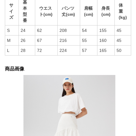
基
サ
体
本
ウエス
パンツ
肩幅
身長
イ
重
型
ト(cm)
丈(cm)
(cm)
(cm)
ズ
(kg)
番
S
24
62
208
54
155
45
M
26
67
216
55
160
45
L
28
72
224
57
165
50
商品画像