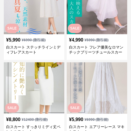
SALE
SALE
¥
5,990
¥
4,990
¥
6990
(割引前)
¥
5990
(割引前)
白スカート ステッチラインミデ
白スカート フレア優美なロマン
ィフレアスカート
チックブリーツチュールスカー
ト
SALE
SALE
¥
8,800
¥
5,990
¥
12400
(割引前)
¥
6990
(割引前)
白スカート すっきりミディ丈ペ
白スカート エアリーレース マキ