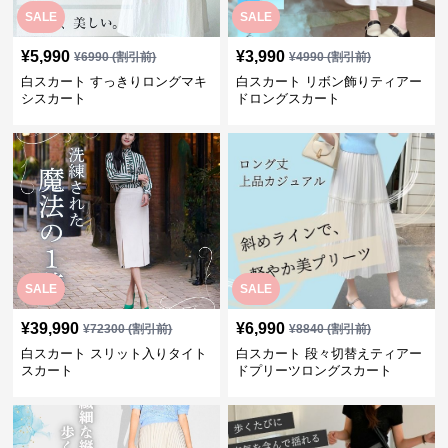
SALE
SALE
¥
5,990
¥
3,990
¥
6990
(割引前)
¥
4990
(割引前)
白スカート すっきりロングマキ
白スカート リボン飾りティアー
シスカート
ドロングスカート
SALE
SALE
¥
39,990
¥
6,990
¥
72300
(割引前)
¥
8840
(割引前)
白スカート スリット入りタイト
白スカート 段々切替えティアー
スカート
ドプリーツロングスカート