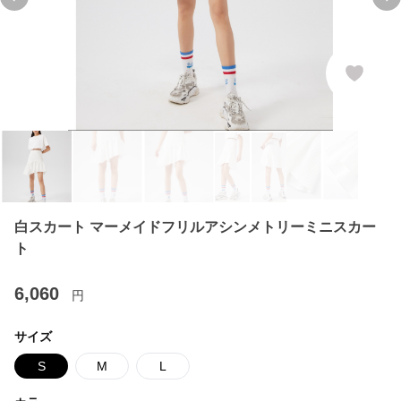
Previous slide
Ne
白スカート マーメイドフリルアシンメトリーミニスカー
ト
6,060
円
サイズ
S
M
L