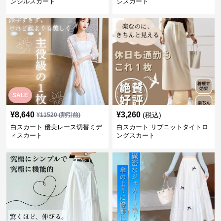
ンシルスカート
シスカート
SALE
¥
8,640
¥
3,260
(税込)
¥
11520
(割引前)
白スカート 優美レース切替ミデ
白スカート リブニットタイトロ
ィスカート
ングスカート