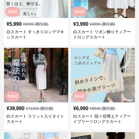
SALE
SALE
¥
5,990
¥
3,990
¥
6990
(割引前)
¥
4990
(割引前)
白スカート すっきりロングマキ
白スカート リボン飾りティアー
シスカート
ドロングスカート
SALE
SALE
¥
39,990
¥
6,990
¥
72300
(割引前)
¥
8840
(割引前)
白スカート スリット入りタイト
白スカート 段々切替えティアー
スカート
ドプリーツロングスカート