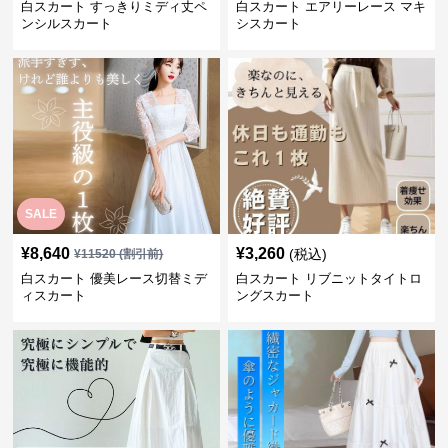
白スカート すっきりミディ丈ペ
白スカート エアリーレース マキ
ンシルスカート
シスカート
SALE
¥
8,640
¥
3,260
(税込)
¥
11520
(割引前)
白スカート 優美レース切替ミデ
白スカート リブニットタイトロ
ィスカート
ングスカート