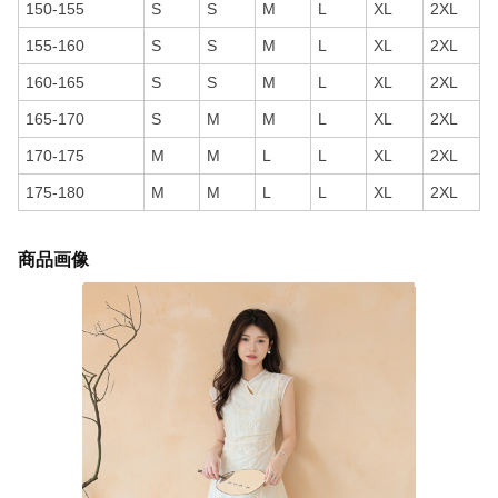
150-155
S
S
M
L
XL
2XL
155-160
S
S
M
L
XL
2XL
160-165
S
S
M
L
XL
2XL
165-170
S
M
M
L
XL
2XL
170-175
M
M
L
L
XL
2XL
175-180
M
M
L
L
XL
2XL
商品画像