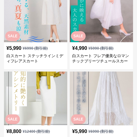
SALE
SALE
¥
5,990
¥
4,990
¥
6990
(割引前)
¥
5990
(割引前)
白スカート ステッチラインミデ
白スカート フレア優美なロマン
ィフレアスカート
チックブリーツチュールスカー
ト
SALE
SALE
¥
8,800
¥
5,990
¥
12400
(割引前)
¥
6990
(割引前)