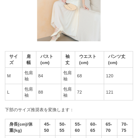
サイ
肩
バスト
袖
ウエスト
パンツ丈
ズ
幅
(cm)
丈
(cm)
(cm)
包肩
包肩
M
84
68
120
袖
袖
包肩
包肩
L
88
72
121
袖
袖
下部のサイズ推奨表を変換します：
身長(cm)/体
45-
50-
55-
60-
65-
70-
重(kg)
50
55
60
65
70
75