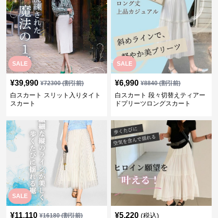
SALE
SALE
¥
39,990
¥
6,990
¥
72300
(割引前)
¥
8840
(割引前)
白スカート スリット入りタイト
白スカート 段々切替えティアー
スカート
ドプリーツロングスカート
SALE
¥
11,110
¥
5,220
(税込)
¥
16180
(割引前)