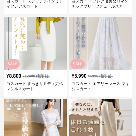
白スカート ステッチラインミデ
白スカート フレア優美なロマン
ィフレアスカート
チックブリーツチュールスカー
ト
SALE
SALE
¥
8,800
¥
5,990
¥
12400
(割引前)
¥
6990
(割引前)
白スカート すっきりミディ丈ペ
白スカート エアリーレース マキ
ンシルスカート
シスカート