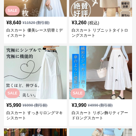
SALE
¥
8,640
¥
3,260
(税込)
¥
11520
(割引前)
白スカート 優美レース切替ミデ
白スカート リブニットタイトロ
ィスカート
ングスカート
SALE
SALE
¥
5,990
¥
3,990
¥
6990
(割引前)
¥
4990
(割引前)
白スカート すっきりロングマキ
白スカート リボン飾りティアー
シスカート
ドロングスカート