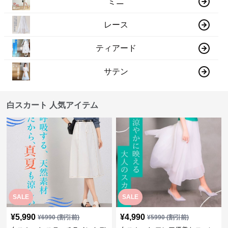
ミニ
レース
ティアード
サテン
白スカート 人気アイテム
SALE
SALE
¥
5,990
¥
4,990
¥
6990
(割引前)
¥
5990
(割引前)