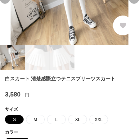
Previous slide
Ne
白スカート 清楚感際立つテニスプリーツスカート
3,580
円
サイズ
S
M
L
XL
XXL
カラー