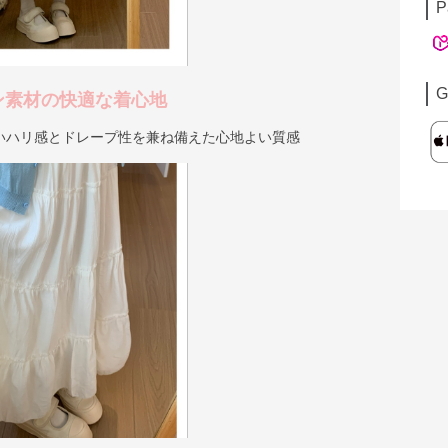
P
G
ン素材の快適な着心地
いハリ感とドレープ性を兼ね備えた心地よい質感