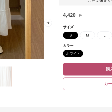
ご注文確定か
4,420
円
Next slide
サイズ
S
M
L
カラー
ホワイト
購
カー