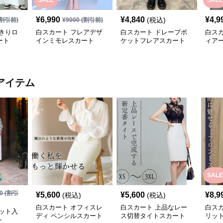
SALE
SALE
¥
6,990
¥
4,840
¥
4,9
(税込)
割引前)
¥
9000
(割引前)
きりロ
白スカート フレアデザ
白スカート ドレープポ
白ス
ート
インミモレスカート
ケットフレアスカート
ィア
アイテム
SALE
0
(割引
¥
5,600
¥
5,600
¥
8,9
(税込)
(税込)
白スカート オフィスレ
白スカート 上品なレー
白ス
ット入
ディ ペンシルスカート
ス切替タイトスカート
リッ
ト