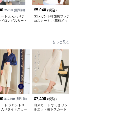
SALE
90
¥
5,040
¥
9,990
(税込)
¥
5990
(割引前)
¥
14500
(割引前)
カート ふんわりテ
エレガント韓国風フレア
白スカート 風揺れる爽
ードロングスカート
白スカート 小花柄メッ
やかフレアスカート
シュ
もっと見る
SALE
¥
16020
(割引
90
¥
7,400
(税込)
¥
12360
(割引前)
¥
11,000
前)
カート フロントス
白スカート すっきりシ
白スカート すっきりシ
ト入りタイトスカー
ルエット膝下スカート
ルエットミディ丈スカー