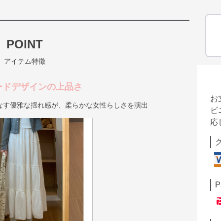
POINT
アイテム特徴
ードデザインの上品さ
お
なす優雅な揺れ感が、柔らかな女性らしさを演出
ビ
応
P