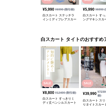
SALE
SALE
¥
5,990
¥
5,990
¥
6990
(割引前)
¥
6990
(
白スカート ステッチラ
白スカート すっ
インミディフレアスカー
ングマキシスカ
ト
白スカート
タイト
のおすすめ
SALE
SALE
¥
7230
¥
8,800
¥
12400
(割引前)
¥
39,990
前)
白スカート すっきりミ
白スカート スリ
ディ丈ペンシルスカート
りタイトスカー