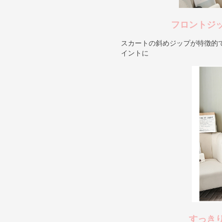
フロントジ
スカートの斜めジップが特徴的
イントに
すっき