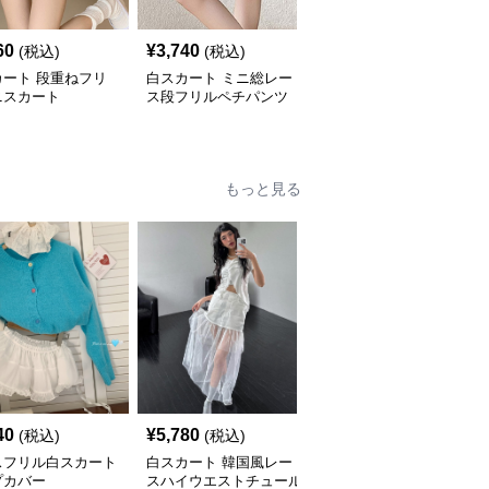
60
¥
3,740
¥
5,630
(税込)
(税込)
(税込)
カート 段重ねフリ
白スカート ミニ総レー
白スカート ビジュー飾
ニスカート
ス段フリルペチパンツ
りダブルフリルミニスカ
リボン付き
ート
もっと見る
40
¥
5,780
¥
3,060
(税込)
(税込)
(税込)
スフリル白スカート
白スカート 韓国風レー
花柄総レース フリルヒ
プカバー
スハイウエストチュール
ップカバー 白スカート