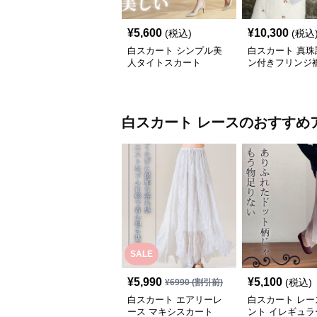
¥
5,600
¥
10,300
(税込)
(税込
白スカート シンプル美
白スカート 真珠
人タイトスカート
ン付きフリンジ
スカート
白スカート
レース
のおすすめ
SALE
¥
5,990
¥
5,100
(税込)
¥
6990
(割引前)
白スカート エアリーレ
白スカート レー
ース マキシスカート
ント イレギュラ