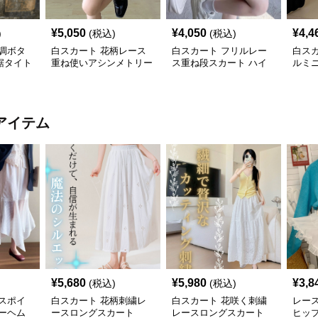
¥
5,050
¥
4,050
¥
4,4
)
(税込)
(税込)
調ボタ
白スカート 花柄レース
白スカート フリルレー
白ス
裾タイト
重ね使いアシンメトリー
ス重ね段スカート ハイ
ルミ
ミニスカート
ウエストミニ
アイテム
¥
5,680
¥
5,980
¥
3,8
(税込)
(税込)
スポイ
白スカート 花柄刺繍レ
白スカート 花咲く刺繍
レー
ーヘム
ースロングスカート
レースロングスカート
ヒッ