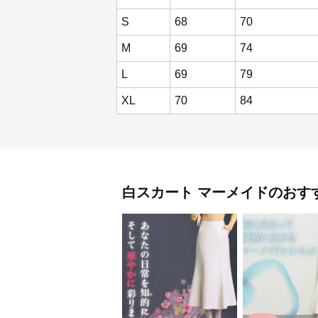
S
68
70
M
69
74
L
69
79
XL
70
84
白スカート
マーメイド
のおす