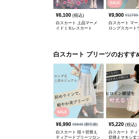
SALE
¥
6,100
¥
9,900
(税込)
¥
12780
白スカート 上品マーメ
白スカート マー
イドミモレスカート
ロングスカート
タック
白スカート
プリーツ
のおすす
SALE
¥
6,990
¥
5,220
(税込)
¥
8840
(割引前)
白スカート 段々切替え
白スカート ティ
ティアードプリーツロン
切替えマキシ丈