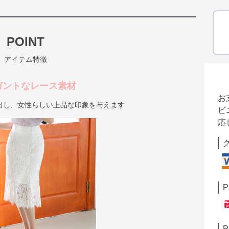
POINT
アイテム特徴
ガントなレース素材
お
出し、女性らしい上品な印象を与えます
ビ
応
P
P