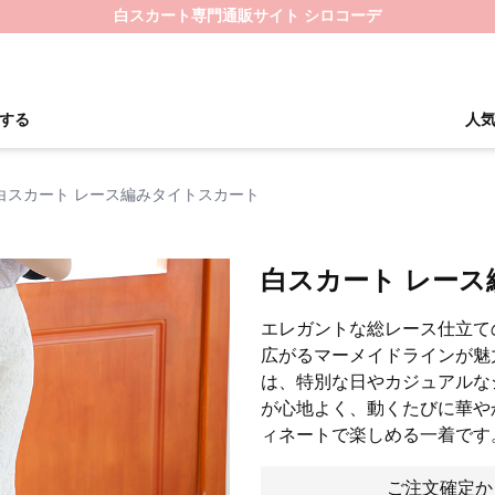
白スカート専門通販サイト シロコーデ
する
人
白スカート レース編みタイトスカート
白スカート レー
エレガントな総レース仕立て
広がるマーメイドラインが魅
は、特別な日やカジュアルな
が心地よく、動くたびに華や
ィネートで楽しめる一着です
ご注文確定か