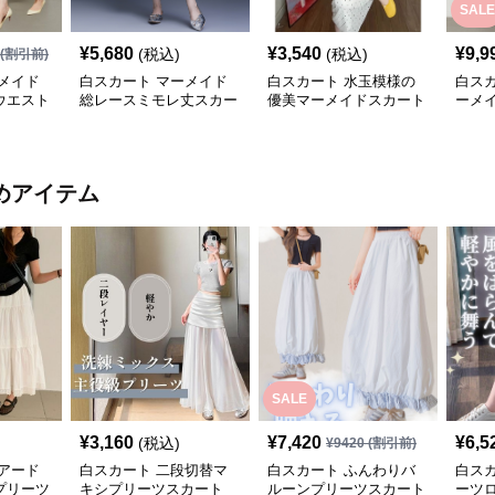
SALE
¥
5,680
¥
3,540
¥
9,9
(税込)
(税込)
(割引前)
メイド
白スカート マーメイド
白スカート 水玉模様の
白ス
ウエスト
総レースミモレ丈スカー
優美マーメイドスカート
ーメ
ト
めアイテム
SALE
¥
3,160
¥
7,420
¥
6,5
(税込)
¥
9420
(割引前)
アード
白スカート 二段切替マ
白スカート ふんわりバ
白ス
プリーツ
キシプリーツスカート
ルーンプリーツスカート
ーツ