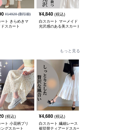
90
¥
4,840
¥
7,360
(税込)
(税込)
¥
14920
(割引前)
カート きらめきマ
白スカート マーメイド
白スカート レースデザ
イドスカート
光沢感のある美スカート
インマーメイドスカート
もっと見る
20
¥
4,680
¥
5,260
(税込)
(税込)
(税込)
カート 小花柄プリ
白スカート 繊細レース
白スカート 流れるフリ
ロングスカート
裾切替ティアードスカー
ンジプリーツスカート