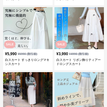
SALE
SALE
¥
5,990
¥
3,990
¥
6990
(割引前)
¥
4990
(割引前)
白スカート すっきりロングマキ
白スカート リボン飾りティアー
シスカート
ドロングスカート