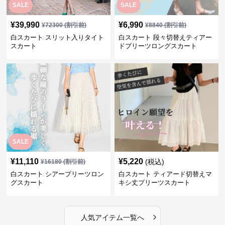
SALE
SALE
¥
39,990
¥
6,990
¥
72300
(割引前)
¥
8840
(割引前)
白スカート スリット入りタイト
白スカート 段々切替えティアー
スカート
ドプリーツロングスカート
SALE
¥
11,110
¥
5,220
(税込)
¥
16180
(割引前)
白スカート シアープリーツロン
白スカート ティアード切替えマ
グスカート
キシ丈プリーツスカート
›
人気アイテム一覧へ