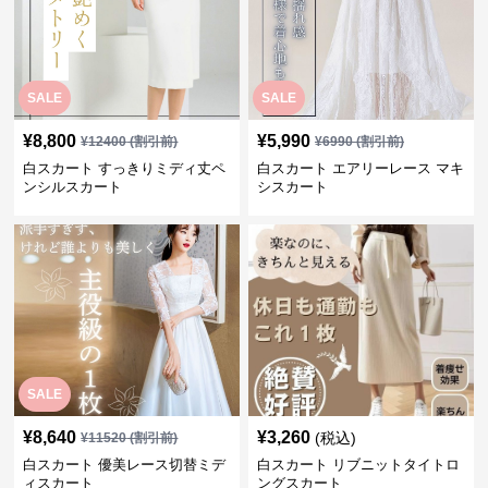
SALE
SALE
¥
8,800
¥
5,990
¥
12400
(割引前)
¥
6990
(割引前)
白スカート すっきりミディ丈ペ
白スカート エアリーレース マキ
ンシルスカート
シスカート
SALE
¥
8,640
¥
3,260
(税込)
¥
11520
(割引前)
白スカート 優美レース切替ミデ
白スカート リブニットタイトロ
ィスカート
ングスカート