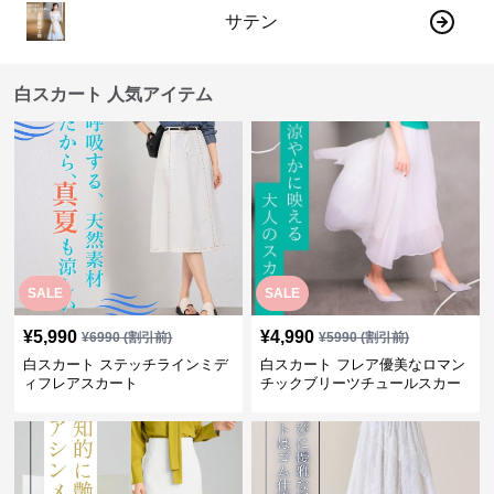
サテン
白スカート 人気アイテム
SALE
SALE
¥
5,990
¥
4,990
¥
6990
(割引前)
¥
5990
(割引前)
白スカート ステッチラインミデ
白スカート フレア優美なロマン
ィフレアスカート
チックブリーツチュールスカー
ト