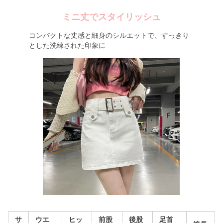
ミニ丈でスタイリッシュ
コンパクトな丈感と細身のシルエットで、すっきり
とした洗練された印象に
サ
ウエ
ヒッ
前股
後股
足首