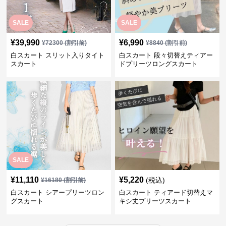
SALE
SALE
¥
39,990
¥
6,990
¥
72300
(割引前)
¥
8840
(割引前)
白スカート スリット入りタイト
白スカート 段々切替えティアー
スカート
ドプリーツロングスカート
SALE
¥
11,110
¥
5,220
(税込)
¥
16180
(割引前)
白スカート シアープリーツロン
白スカート ティアード切替えマ
グスカート
キシ丈プリーツスカート