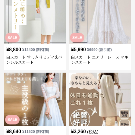
SALE
SALE
¥
8,800
¥
5,990
¥
12400
(割引前)
¥
6990
(割引前)
白スカート すっきりミディ丈ペ
白スカート エアリーレース マキ
ンシルスカート
シスカート
SALE
¥
8,640
¥
3,260
(税込)
¥
11520
(割引前)