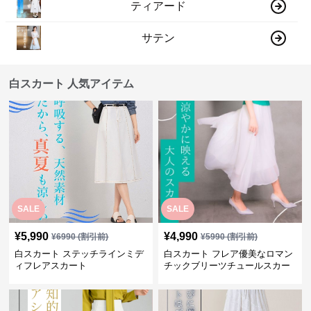
ティアード
サテン
白スカート 人気アイテム
SALE
SALE
¥
5,990
¥
4,990
¥
6990
(割引前)
¥
5990
(割引前)
白スカート ステッチラインミデ
白スカート フレア優美なロマン
ィフレアスカート
チックブリーツチュールスカー
ト