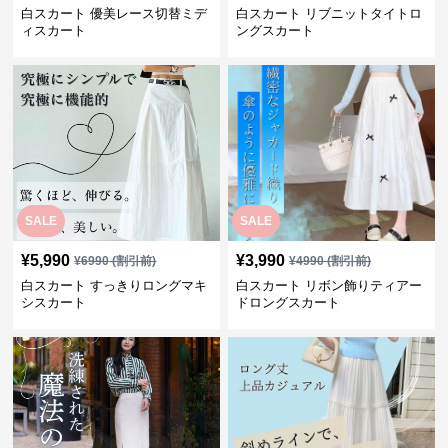
白スカート 優美レース切替ミデ
白スカート リブニットタイトロ
ィスカート
ングスカート
SALE
SALE
¥
5,990
¥
3,990
¥
6990
(割引前)
¥
4990
(割引前)
白スカート すっきりロングマキ
白スカート リボン飾りティアー
シスカート
ドロングスカート