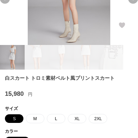
Previous slide
Ne
白スカート トロミ素材ベルト風プリントスカート
15,980
円
サイズ
S
M
L
XL
2XL
カラー