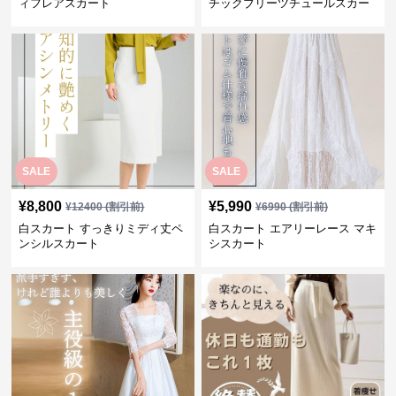
ィフレアスカート
チックブリーツチュールスカー
ト
SALE
SALE
¥
8,800
¥
5,990
¥
12400
(割引前)
¥
6990
(割引前)
白スカート すっきりミディ丈ペ
白スカート エアリーレース マキ
ンシルスカート
シスカート