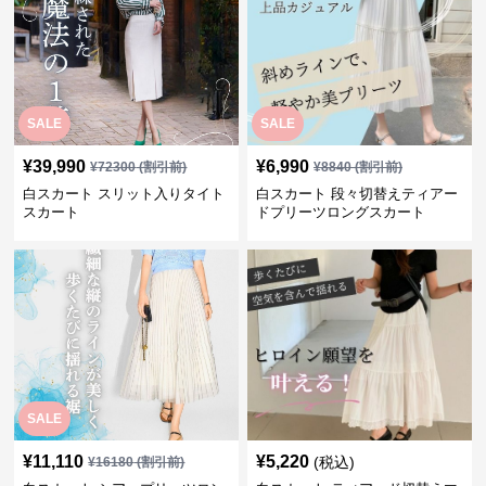
SALE
SALE
¥
39,990
¥
6,990
¥
72300
(割引前)
¥
8840
(割引前)
白スカート スリット入りタイト
白スカート 段々切替えティアー
スカート
ドプリーツロングスカート
SALE
¥
11,110
¥
5,220
(税込)
¥
16180
(割引前)