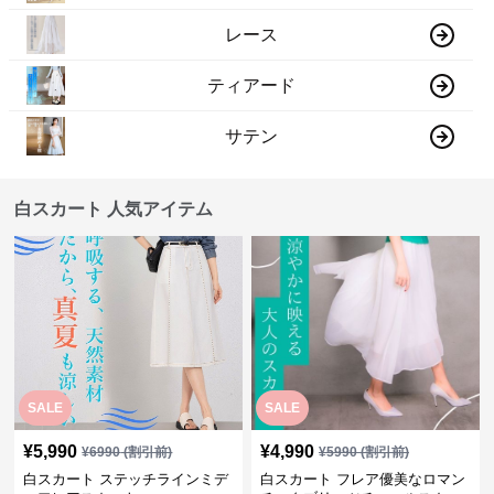
レース
ティアード
サテン
白スカート 人気アイテム
SALE
SALE
¥
5,990
¥
4,990
¥
6990
(割引前)
¥
5990
(割引前)
白スカート ステッチラインミデ
白スカート フレア優美なロマン