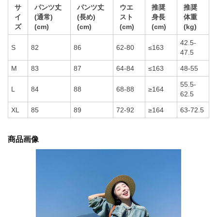
サ
パンツ丈
パンツ丈
ウエ
推奨
推奨
イ
(通常)
(長め)
スト
身長
体重
ズ
(cm)
(cm)
(cm)
(cm)
(kg)
42.5-
S
82
86
62-80
≤163
47.5
M
83
87
64-84
≤163
48-55
55.5-
L
84
88
68-88
≥164
62.5
XL
85
89
72-92
≥164
63-72.5
商品画像