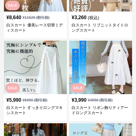
SALE
¥
8,640
¥
3,260
(税込)
¥
11520
(割引前)
白スカート 優美レース切替ミデ
白スカート リブニットタイトロ
ィスカート
ングスカート
SALE
SALE
¥
5,990
¥
3,990
¥
6990
(割引前)
¥
4990
(割引前)
白スカート すっきりロングマキ
白スカート リボン飾りティアー
シスカート
ドロングスカート