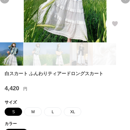
Previous slide
Ne
白スカート ふんわりティアードロングスカート
4,420
円
サイズ
S
M
L
XL
カラー