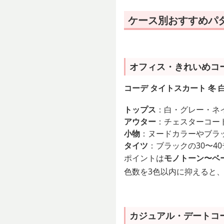
ケース別おすすめパ
オフィス・きれいめコ
コーデ タイトスカート 冬
トップス
：白・グレー・ネ
アウター
：チェスターコー
小物
：ヌードカラーやブラ
タイツ
：ブラックの30〜4
ポイントは
モノトーン〜ベ
色数を3色以内に抑えると
カジュアル・デートコ