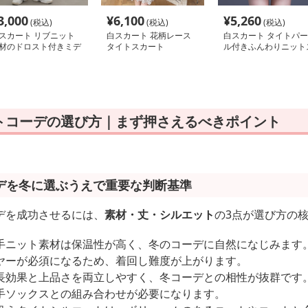
3,000
¥
6,100
¥
5,260
(税込)
(税込)
(税込)
スカート リブニット
白スカート 花柄レース
白スカート タイトパー
材のドロスト付きミデ
タイトスカート
ル付きふんわりニット
スカート
カート
トコーデの選び方｜まず押さえるべきポイント
デを冬に選ぶうえで重要な判断基準
デを成功させるには、
素材・丈・シルエット
の3点が選び方の
手ニット素材は保温性が高く、冬のコーデに自然になじみます
ヤーが必須になるため、着回し難度が上がります。
長効果と上品さを両立しやすく、冬コーデとの相性が抜群です
手ソックスとの組み合わせが必要になります。