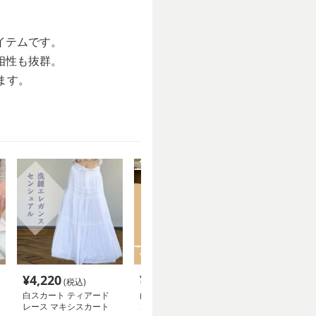
イテムです。
相性も抜群。
ます。
¥
4,220
¥
15,140
¥
10,180
(税込)
(税込)
(税
白スカート ティアード
白スカート ふんわりチ
白スカート ラ
レース マキシスカート
ュールスカート
ュールプリーツ