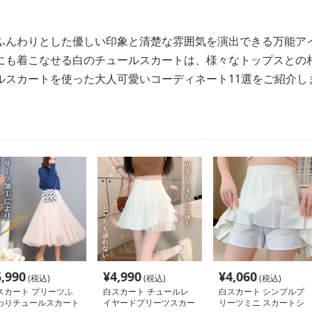
ふんわりとした優しい印象と清楚な雰囲気を演出できる万能ア
にも着こなせる白のチュールスカートは、様々なトップスとの
ルスカートを使った大人可愛いコーディネート11選をご紹介し
5,990
¥
4,990
¥
4,060
(税込)
(税込)
(税込)
スカート プリーツふ
白スカート チュールレ
白スカート シンプルプ
わりチュールスカート
イヤードプリーツスカー
リーツミニ スカートシ